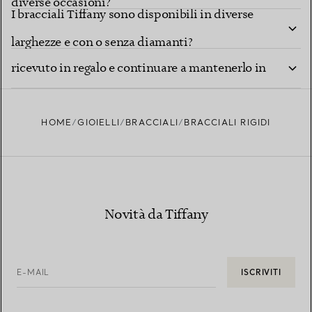
diverse occasioni?
I bracciali Tiffany sono disponibili in diverse
Come posso prendermi cura del bracciale che ho
larghezze e con o senza diamanti?
ricevuto in regalo e continuare a mantenerlo in
ottimo stato?
HOME
GIOIELLI
BRACCIALI
BRACCIALI RIGIDI
Novità da Tiffany
E-MAIL
ISCRIVITI