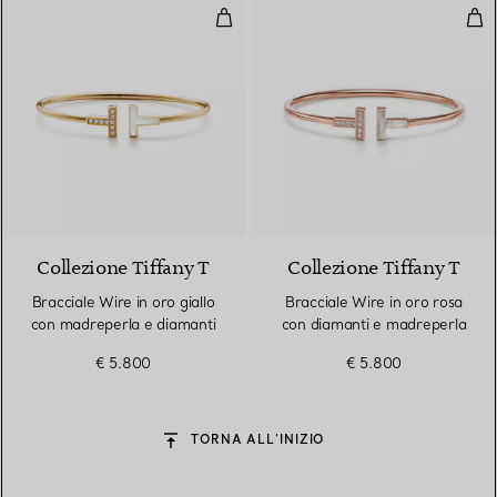
Bracciale Wire in oro giallo con 
Bra
3 Materiali
Collezione Tiffany T
Collezione Tiffany T
Bracciale Wire in oro giallo
Bracciale Wire in oro rosa
con madreperla e diamanti
con diamanti e madreperla
€ 5.800
€ 5.800
TORNA ALL’INIZIO