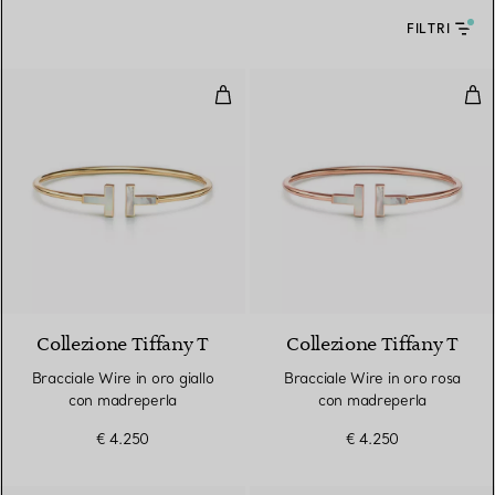
FILTRI
Bracciale Wire in oro giallo con 
Bra
3 Materiali
Collezione Tiffany T
Collezione Tiffany T
Bracciale Wire in oro giallo
Bracciale Wire in oro rosa
con madreperla
con madreperla
€ 4.250
€ 4.250