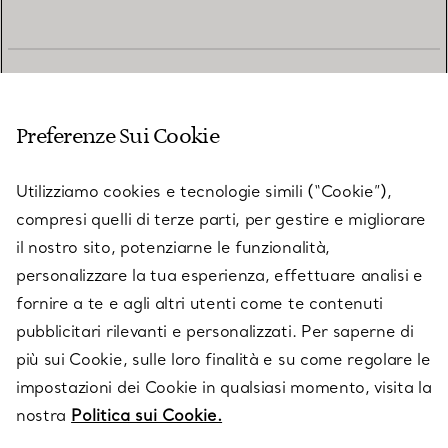
SERVIZIO CLIENTI
Preferenze Sui Cookie
SERVICES
Utilizziamo cookies e tecnologie simili (“Cookie”),
compresi quelli di terze parti, per gestire e migliorare
il nostro sito, potenziarne le funzionalità,
SU TIFFANY & CO.
personalizzare la tua esperienza, effettuare analisi e
fornire a te e agli altri utenti come te contenuti
pubblicitari rilevanti e personalizzati. Per saperne di
LEGALE
più sui Cookie, sulle loro finalità e su come regolare le
impostazioni dei Cookie in qualsiasi momento, visita la
nostra
Politica sui Cookie.
SEGUICI