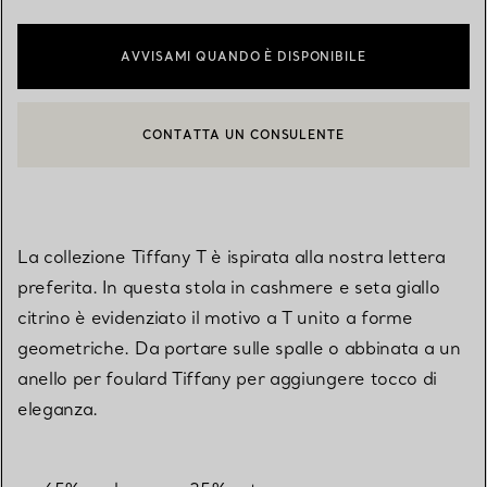
AVVISAMI QUANDO È DISPONIBILE
CONTATTA UN CONSULENTE
CONTATTA UN CONSULENTE CLIENTI O PRENOTA UN APPUN
BOOK AN APPOINTMENT
La collezione Tiffany T è ispirata alla nostra lettera
preferita. In questa stola in cashmere e seta giallo
citrino è evidenziato il motivo a T unito a forme
geometriche. Da portare sulle spalle o abbinata a un
anello per foulard Tiffany per aggiungere tocco di
eleganza.