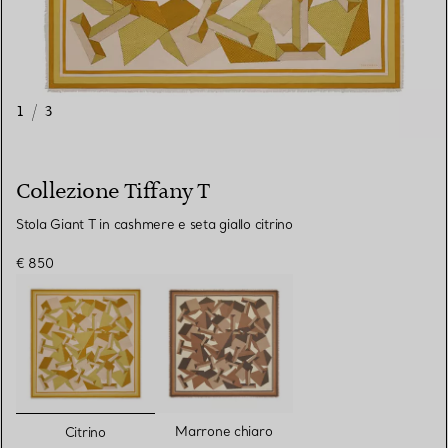
1
/
3
Collezione Tiffany T
Stola Giant T in cashmere e seta giallo citrino
€ 850
selezionato/i
Marrone chiaro
Citrino