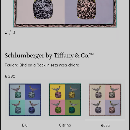
1
/
3
Schlumberger by Tiffany & Co.™
Foulard Bird on a Rock in seta rosa chiaro
€ 390
selezionat
Blu
Citrino
Rosa