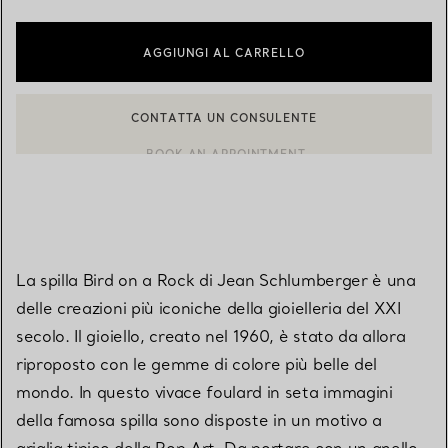
AGGIUNGI AL CARRELLO
CONTATTA UN CONSULENTE
CONTATTA UN CONSULENTE CLIENTI O PRENOTA UN APPUN
BOOK AN APPOINTMENT
La spilla Bird on a Rock di Jean Schlumberger è una
delle creazioni più iconiche della gioielleria del XXI
secolo. Il gioiello, creato nel 1960, è stato da allora
riproposto con le gemme di colore più belle del
mondo. In questo vivace foulard in seta immagini
della famosa spilla sono disposte in un motivo a
griglia tipico della Pop Art. Da portare con un anello