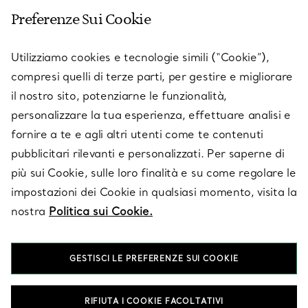
Preferenze Sui Cookie
SERVICES
Utilizziamo cookies e tecnologie simili (“Cookie”),
compresi quelli di terze parti, per gestire e migliorare
il nostro sito, potenziarne le funzionalità,
SU TIFFANY & CO.
personalizzare la tua esperienza, effettuare analisi e
fornire a te e agli altri utenti come te contenuti
pubblicitari rilevanti e personalizzati. Per saperne di
LEGALE
più sui Cookie, sulle loro finalità e su come regolare le
impostazioni dei Cookie in qualsiasi momento, visita la
nostra
Politica sui Cookie.
SEGUICI
GESTISCI LE PREFERENZE SUI COOKIE
Cambia posizione:
RIFIUTA I COOKIE FACOLTATIVI