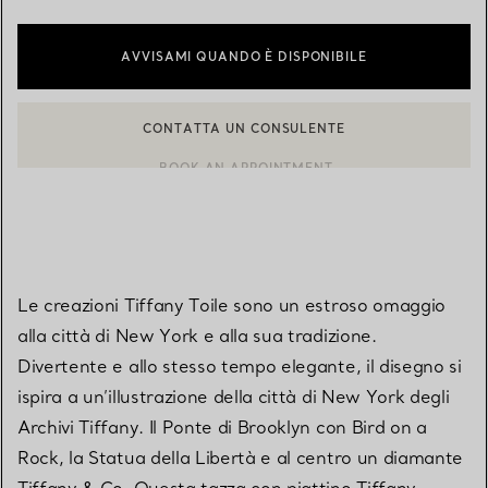
AVVISAMI QUANDO È DISPONIBILE
CONTATTA UN CONSULENTE
CONTATTA UN CONSULENTE CLIENTI O PRENOTA UN APPUN
BOOK AN APPOINTMENT
Le creazioni Tiffany Toile sono un estroso omaggio
alla città di New York e alla sua tradizione.
Divertente e allo stesso tempo elegante, il disegno si
ispira a un’illustrazione della città di New York degli
Archivi Tiffany. Il Ponte di Brooklyn con Bird on a
Rock, la Statua della Libertà e al centro un diamante
Tiffany & Co. Questa tazza con piattino Tiffany