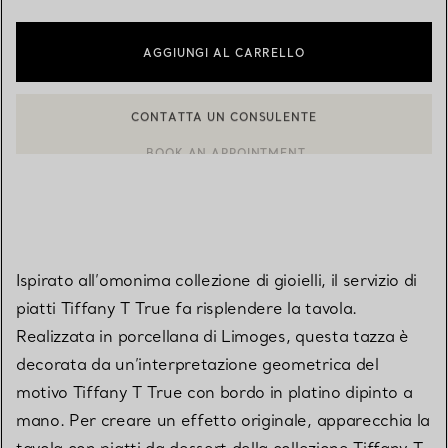
AGGIUNGI AL CARRELLO
CONTATTA UN CONSULENTE
CONTATTA UN CONSULENTE CLIENTI O PRENOTA UN APPUN
BOOK AN APPOINTMENT
Ispirato all’omonima collezione di gioielli, il servizio di
piatti Tiffany T True fa risplendere la tavola.
Realizzata in porcellana di Limoges, questa tazza è
decorata da un’interpretazione geometrica del
motivo Tiffany T True con bordo in platino dipinto a
mano. Per creare un effetto originale, apparecchia la
tavola con piatti da dessert della collezione Tiffany T