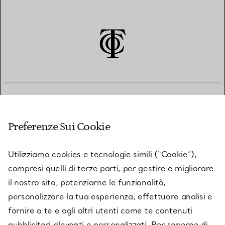
SERVIZIO CLIENTI
Preferenze Sui Cookie
SERVICES
Utilizziamo cookies e tecnologie simili (“Cookie”),
compresi quelli di terze parti, per gestire e migliorare
il nostro sito, potenziarne le funzionalità,
SU TIFFANY & CO.
personalizzare la tua esperienza, effettuare analisi e
fornire a te e agli altri utenti come te contenuti
pubblicitari rilevanti e personalizzati. Per saperne di