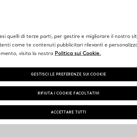
Tiffany.
Iscriviti
per ricevere le ultime notizie, ispirazioni selezionate e ag
i quelli di terze parti, per gestire e migliorare il nostro s
utenti come te contenuti pubblicitari rilevanti e personalizza
mento, visita la nostra
Politica sui Cookie.
GESTISCI LE PREFERENZE SUI COOKIE
RIFIUTA I COOKIE FACOLTATIVI
ACCETTARE TUTTI
NTAMENTO