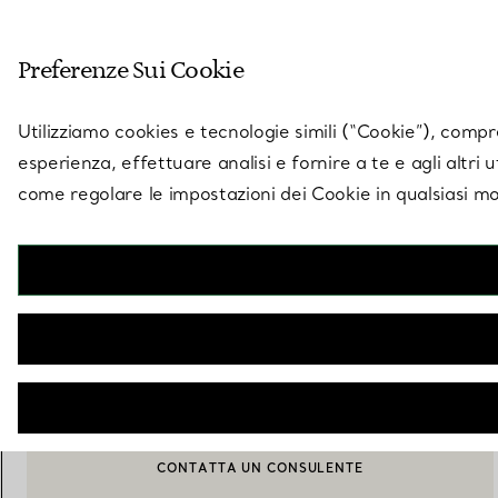
Entra nel mondo di 
Preferenze Sui Cookie
Vai alla pagina dei negozi
Utilizziamo cookies e tecnologie simili (“Cookie”), compres
esperienza, effettuare analisi e fornire a te e agli altri 
come regolare le impostazioni dei Cookie in qualsiasi mo
Tiffany Cups
Tazze da caffè Tiffany in porcellana fine, set di cinque
€ 540
AVVISAMI QUANDO È DISPONIBILE
CONTATTA UN CONSULENTE
CONTATTA UN CONSULENTE CLIENTI O PRENOTA UN APPU