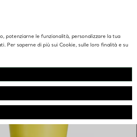
giornamenti esclusivi.
Contattaci
Accedi al tuo a
ito, potenziarne le funzionalità, personalizzare la tua
ti. Per saperne di più sui Cookie, sulle loro finalità e su