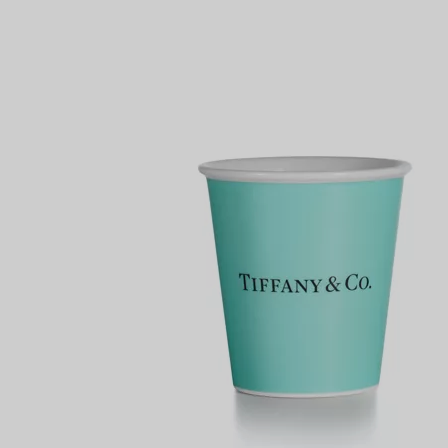
Anelli per coppie
Eternity Rings
 un esperto di diamanti Tiffany.