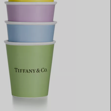
Elsa Peretti®
Come scegliere il tuo anello di
fidanzamento