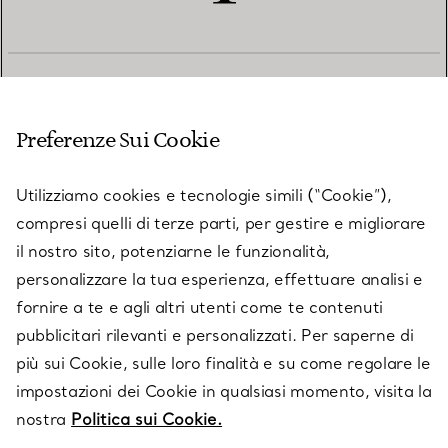
SERVIZIO CLIENTI
Preferenze Sui Cookie
SERVICES
Utilizziamo cookies e tecnologie simili (“Cookie”),
compresi quelli di terze parti, per gestire e migliorare
il nostro sito, potenziarne le funzionalità,
SU TIFFANY & CO.
personalizzare la tua esperienza, effettuare analisi e
fornire a te e agli altri utenti come te contenuti
pubblicitari rilevanti e personalizzati. Per saperne di
LEGALE
più sui Cookie, sulle loro finalità e su come regolare le
impostazioni dei Cookie in qualsiasi momento, visita la
nostra
Politica sui Cookie.
SEGUICI