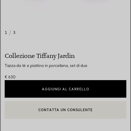
1
/
3
Collezione Tiffany Jardin
Tazza da tè e piattino in porcellana, set di due
€ 630
AGGIUNGI AL CARRELLO
CONTATTA UN CONSULENTE
CONTATTA UN CONSULENTE CLIENTI O PRENOTA UN APPUN
BOOK AN APPOINTMENT