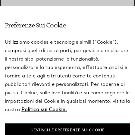
SERVIZIO CLIENTI
Preferenze Sui Cookie
SERVICES
Utilizziamo cookies e tecnologie simili (“Cookie”),
compresi quelli di terze parti, per gestire e migliorare
il nostro sito, potenziarne le funzionalità,
SU TIFFANY & CO.
personalizzare la tua esperienza, effettuare analisi e
fornire a te e agli altri utenti come te contenuti
pubblicitari rilevanti e personalizzati. Per saperne di
LEGALE
più sui Cookie, sulle loro finalità e su come regolare le
impostazioni dei Cookie in qualsiasi momento, visita la
nostra
Politica sui Cookie.
SEGUICI
GESTISCI LE PREFERENZE SUI COOKIE