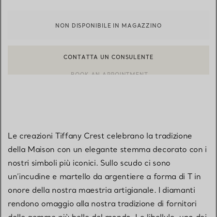
NON DISPONIBILE IN MAGAZZINO
CONTATTA UN CONSULENTE
CONTATTA UN CONSULENTE CLIENTI O PRENOTA UN APPUN
BOOK AN APPOINTMENT
Le creazioni Tiffany Crest celebrano la tradizione
della Maison con un elegante stemma decorato con i
nostri simboli più iconici. Sullo scudo ci sono
un’incudine e martello da argentiere a forma di T in
onore della nostra maestria artigianale. I diamanti
rendono omaggio alla nostra tradizione di fornitori
delle gemme più belle del mondo. Le libellule, uno dei