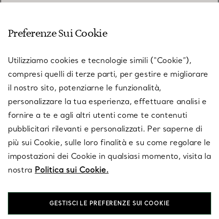
SERVIZIO CLIENTI
Preferenze Sui Cookie
SERVICES
Utilizziamo cookies e tecnologie simili (“Cookie”),
compresi quelli di terze parti, per gestire e migliorare
il nostro sito, potenziarne le funzionalità,
SU TIFFANY & CO.
personalizzare la tua esperienza, effettuare analisi e
fornire a te e agli altri utenti come te contenuti
pubblicitari rilevanti e personalizzati. Per saperne di
LEGALE
più sui Cookie, sulle loro finalità e su come regolare le
impostazioni dei Cookie in qualsiasi momento, visita la
nostra
Politica sui Cookie.
SEGUICI
GESTISCI LE PREFERENZE SUI COOKIE
Cambia posizione: