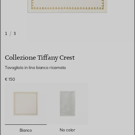
1
/
3
Collezione Tiffany Crest
Tovagliolo in lino bianco ricamato
€ 150
selezionato/i
No color
Bianco