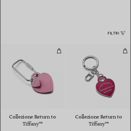
FILTRI
Moschettone Heart Tag in pelle 
Port
3 Colori
Collezione Return to
Collezione Return to
Tiffany™
Tiffany™