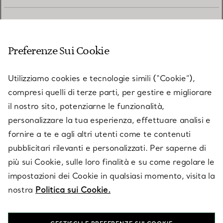
SERVIZIO CLIENTI
Preferenze Sui Cookie
SERVICES
Utilizziamo cookies e tecnologie simili (“Cookie”),
compresi quelli di terze parti, per gestire e migliorare
il nostro sito, potenziarne le funzionalità,
SU TIFFANY & CO.
personalizzare la tua esperienza, effettuare analisi e
fornire a te e agli altri utenti come te contenuti
pubblicitari rilevanti e personalizzati. Per saperne di
LEGALE
più sui Cookie, sulle loro finalità e su come regolare le
impostazioni dei Cookie in qualsiasi momento, visita la
nostra
Politica sui Cookie.
SEGUICI