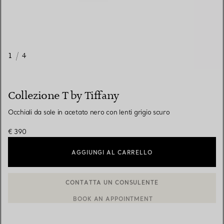
1
/
4
Collezione T by Tiffany
Occhiali da sole in acetato nero con lenti grigio scuro
€ 390
AGGIUNGI AL CARRELLO
CONTATTA UN CONSULENTE
BOOK AN APPOINTMENT
CONTATTA UN CONSULENTE CLIENTI O PRENOTA UN APPUN