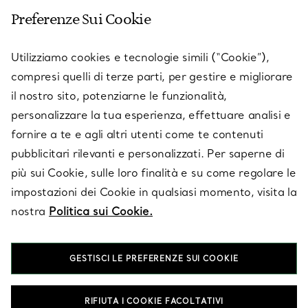
Preferenze Sui Cookie
SERVICES
Utilizziamo cookies e tecnologie simili (“Cookie”),
compresi quelli di terze parti, per gestire e migliorare
il nostro sito, potenziarne le funzionalità,
SU TIFFANY & CO.
personalizzare la tua esperienza, effettuare analisi e
fornire a te e agli altri utenti come te contenuti
pubblicitari rilevanti e personalizzati. Per saperne di
LEGALE
più sui Cookie, sulle loro finalità e su come regolare le
impostazioni dei Cookie in qualsiasi momento, visita la
nostra
Politica sui Cookie.
SEGUICI
GESTISCI LE PREFERENZE SUI COOKIE
Cambia posizione:
RIFIUTA I COOKIE FACOLTATIVI