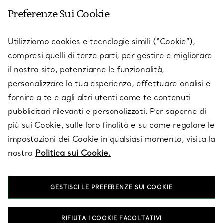
Preferenze Sui Cookie
SERVICES
Utilizziamo cookies e tecnologie simili (“Cookie”),
compresi quelli di terze parti, per gestire e migliorare
il nostro sito, potenziarne le funzionalità,
SU TIFFANY & CO.
personalizzare la tua esperienza, effettuare analisi e
fornire a te e agli altri utenti come te contenuti
pubblicitari rilevanti e personalizzati. Per saperne di
LEGALE
più sui Cookie, sulle loro finalità e su come regolare le
impostazioni dei Cookie in qualsiasi momento, visita la
nostra
Politica sui Cookie.
SEGUICI
GESTISCI LE PREFERENZE SUI COOKIE
Cambia posizione:
RIFIUTA I COOKIE FACOLTATIVI