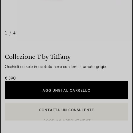
1
/
4
Collezione T by Tiffany
Occhiali da sole in acetato nero con lenti sfumate grigie
€ 390
AGGIUNGI AL CARRELLO
CONTATTA UN CONSULENTE
CONTATTA UN CONSULENTE CLIENTI O PRENOTA UN APPUN
BOOK AN APPOINTMENT