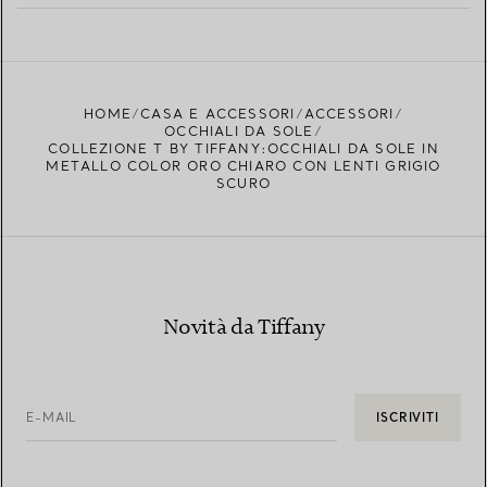
PER SAPERNE DI PIÙ
TROVA LA BOUTIQUE PIÙ VICINA A TE
HOME
CASA E ACCESSORI
ACCESSORI
OCCHIALI DA SOLE
COLLEZIONE T BY TIFFANY:OCCHIALI DA SOLE IN
METALLO COLOR ORO CHIARO CON LENTI GRIGIO
SCURO
Novità da Tiffany
E-MAIL
ISCRIVITI