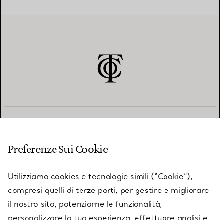
SERVIZIO CLIENTI
Preferenze Sui Cookie
SERVICES
Utilizziamo cookies e tecnologie simili (“Cookie”),
compresi quelli di terze parti, per gestire e migliorare
il nostro sito, potenziarne le funzionalità,
SU TIFFANY & CO.
personalizzare la tua esperienza, effettuare analisi e