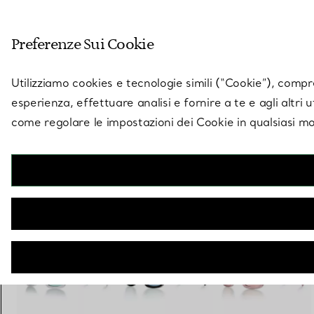
Entra nel mondo di 
Preferenze Sui Cookie
Vai alla pagina dei negozi
Utilizziamo cookies e tecnologie simili (“Cookie”), compres
esperienza, effettuare analisi e fornire a te e agli altri 
come regolare le impostazioni dei Cookie in qualsiasi mo
Collezione Return to Tiffany
Occhiali da sole in acetato rosa polvere con lenti sfumate rosa
€ 360