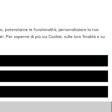
giornamenti esclusivi.
Contattaci
Accedi al tuo a
ito, potenziarne le funzionalità, personalizzare la tua
ti. Per saperne di più sui Cookie, sulle loro finalità e su