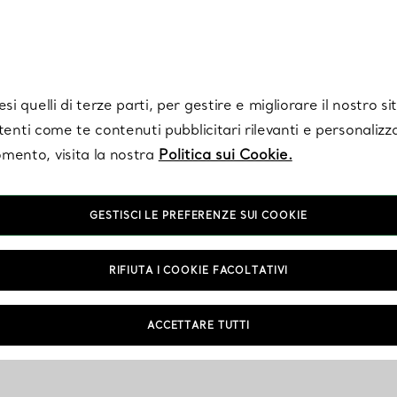
Tiffany.
Iscriviti
per ricevere le ultime notizie, ispirazioni selezionate e ag
i quelli di terze parti, per gestire e migliorare il nostro s
utenti come te contenuti pubblicitari rilevanti e personalizza
mento, visita la nostra
Politica sui Cookie.
GESTISCI LE PREFERENZE SUI COOKIE
RIFIUTA I COOKIE FACOLTATIVI
ACCETTARE TUTTI