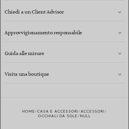
Chiedi a un Client Advisor
PER SAPERNE DI PIÙ
Approvvigionamento responsabile
Guida alle misure
CONTATTACI
PER SAPERNE DI PIÙ
Visita una boutique
PER SAPERNE DI PIÙ
TROVA LA BOUTIQUE PIÙ VICINA A TE
HOME
CASA E ACCESSORI
ACCESSORI
OCCHIALI DA SOLE
NULL