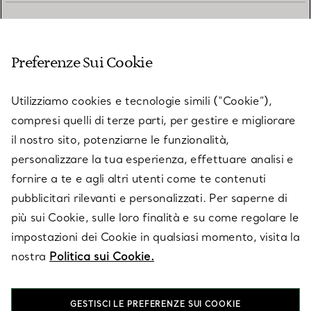
SERVIZIO CLIENTI
Preferenze Sui Cookie
SERVICES
Utilizziamo cookies e tecnologie simili (“Cookie”),
compresi quelli di terze parti, per gestire e migliorare
il nostro sito, potenziarne le funzionalità,
SU TIFFANY & CO.
personalizzare la tua esperienza, effettuare analisi e
fornire a te e agli altri utenti come te contenuti
pubblicitari rilevanti e personalizzati. Per saperne di
LEGALE
più sui Cookie, sulle loro finalità e su come regolare le
impostazioni dei Cookie in qualsiasi momento, visita la
nostra
Politica sui Cookie.
SEGUICI
GESTISCI LE PREFERENZE SUI COOKIE