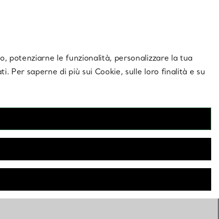
giornamenti esclusivi.
Contattaci
Accedi al tuo a
ito, potenziarne le funzionalità, personalizzare la tua
ti. Per saperne di più sui Cookie, sulle loro finalità e su