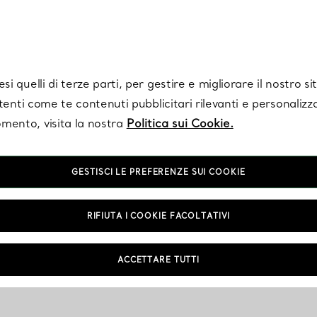
Tiffany.
Iscriviti
per ricevere le ultime notizie, ispirazioni selezionate e ag
i quelli di terze parti, per gestire e migliorare il nostro s
utenti come te contenuti pubblicitari rilevanti e personalizza
mento, visita la nostra
Politica sui Cookie.
GESTISCI LE PREFERENZE SUI COOKIE
RIFIUTA I COOKIE FACOLTATIVI
ACCETTARE TUTTI
NTAMENTO