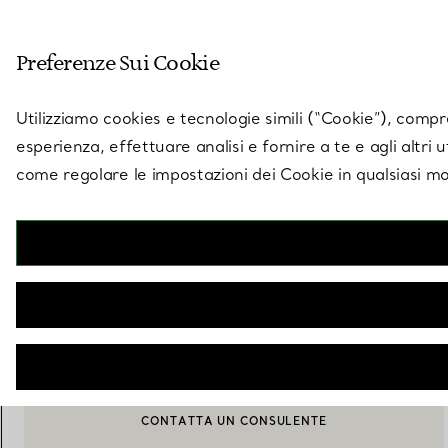
Entra nel mondo di 
Preferenze Sui Cookie
Vai alla pagina dei negozi
Utilizziamo cookies e tecnologie simili (“Cookie”), compres
esperienza, effettuare analisi e fornire a te e agli altri 
come regolare le impostazioni dei Cookie in qualsiasi mo
Collezione T by Tiffany
Occhiali da sole in acetato tartarugato con lenti sfumate marroni
€ 405
AGGIUNGI AL CARRELLO
CONTATTA UN CONSULENTE
CONTATTA UN CONSULENTE CLIENTI O PRENOTA UN APPU
BOOK AN APPOINTMENT