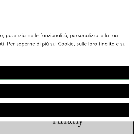
giornamenti esclusivi.
Contattaci
Accedi al tuo
ito, potenziarne le funzionalità, personalizzare la tua
ti. Per saperne di più sui Cookie, sulle loro finalità e su
Occhiali da sole
Tiffany