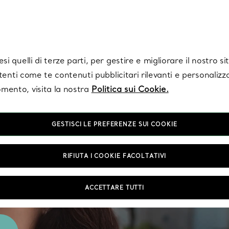
Tiffany.
Iscriviti
per ricevere le ultime notizie, ispirazioni selezionate e ag
i quelli di terze parti, per gestire e migliorare il nostro s
utenti come te contenuti pubblicitari rilevanti e personalizza
mento, visita la nostra
Politica sui Cookie.
GESTISCI LE PREFERENZE SUI COOKIE
RIFIUTA I COOKIE FACOLTATIVI
ACCETTARE TUTTI