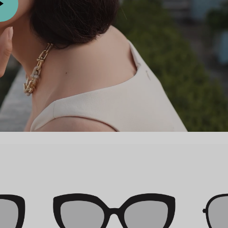
Anelli per coppie
Eternity Rings
 un esperto di diamanti Tiffany.