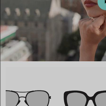
Fedi per Lei
Fedi per Lui
Prenota il tuo
appuntamento
con
00:09 / 00:15