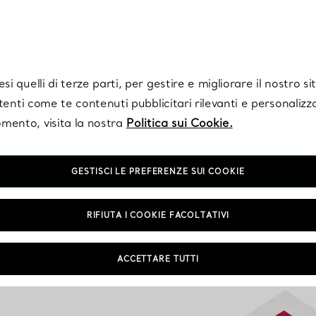
Tiffany.
Iscriviti
per ricevere le ultime notizie, ispirazioni selezionate e ag
i quelli di terze parti, per gestire e migliorare il nostro s
utenti come te contenuti pubblicitari rilevanti e personalizza
mento, visita la nostra
Politica sui Cookie.
GESTISCI LE PREFERENZE SUI COOKIE
RIFIUTA I COOKIE FACOLTATIVI
ACCETTARE TUTTI