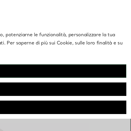
giornamenti esclusivi.
Contattaci
Accedi al tuo a
ito, potenziarne le funzionalità, personalizzare la tua
ti. Per saperne di più sui Cookie, sulle loro finalità e su