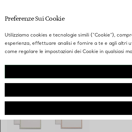
Entra nel mondo di 
Preferenze Sui Cookie
Vai alla pagina dei negozi
Utilizziamo cookies e tecnologie simili (“Cookie”), compres
esperienza, effettuare analisi e fornire a te e agli altri 
come regolare le impostazioni dei Cookie in qualsiasi mo
Collezione Tiffany Facets
Biglietti Set di 12, in color ciliegia
€ 200