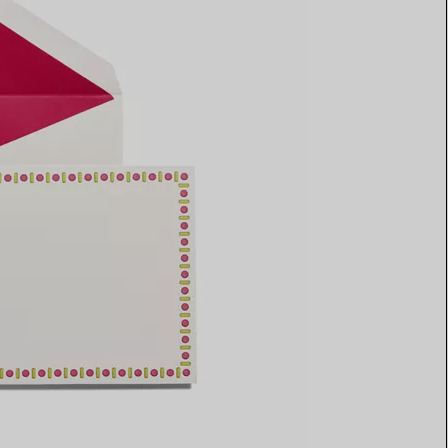
Elsa Peretti®
Come scegliere il tuo anello di
fidanzamento