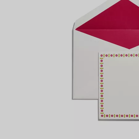
Anelli per coppie
Eternity Rings
 un esperto di diamanti Tiffany.
NTAMENTO