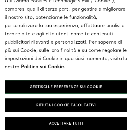
Utilizziamo cookies e tecnologie simili (“Cookie”),
compresi quelli di terze parti, per gestire e migliorare
il nostro sito, potenziarne le funzionalità,
SU TIFFANY & CO.
personalizzare la tua esperienza, effettuare analisi e
fornire a te e agli altri utenti come te contenuti
pubblicitari rilevanti e personalizzati. Per saperne di
LEGALE
più sui Cookie, sulle loro finalità e su come regolare le
impostazioni dei Cookie in qualsiasi momento, visita la
nostra
Politica sui Cookie.
SEGUICI
GESTISCI LE PREFERENZE SUI COOKIE
Cambia posizione:
RIFIUTA I COOKIE FACOLTATIVI
T&Co. 2026
ACCETTARE TUTTI