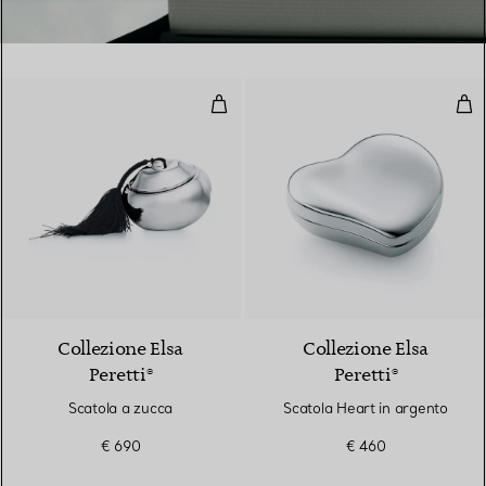
Scatola a zucca
Sca
Collezione Elsa
Collezione Elsa
Peretti®
Peretti®
Scatola a zucca
Scatola Heart in argento
€ 690
€ 460