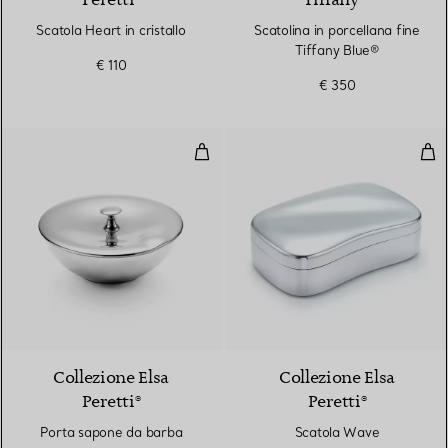
Peretti®
Tiffany™
Scatola Heart in cristallo
Scatolina in porcellana fine
Tiffany Blue®
€ 110
€ 350
Porta sapone da barba
Sca
Collezione Elsa
Collezione Elsa
Peretti®
Peretti®
Porta sapone da barba
Scatola Wave