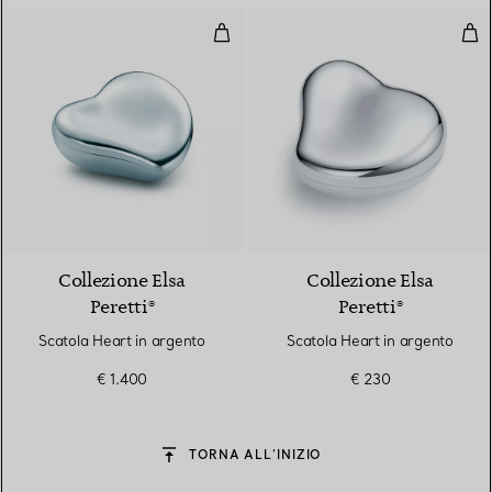
Scatola Heart in argento
Sca
Collezione Elsa
Collezione Elsa
Peretti®
Peretti®
Scatola Heart in argento
Scatola Heart in argento
€ 1.400
€ 230
TORNA ALL’INIZIO