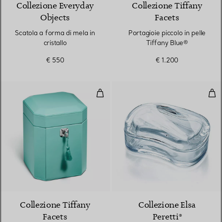
Collezione Everyday
Collezione Tiffany
Objects
Facets
Scatola a forma di mela in
Portagioie piccolo in pelle
cristallo
Tiffany Blue®
€ 550
€ 1.200
Portagioie alto in pelle Tiffany B
Wav
2 Colori
Collezione Tiffany
Collezione Elsa
Facets
Peretti®