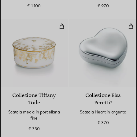
€ 1.100
€ 970
Scatola media in porcellana fine
Sca
Collezione Tiffany
Collezione Elsa
Toile
Peretti®
Scatola media in porcellana
Scatola Heart in argento
fine
€ 370
€ 330