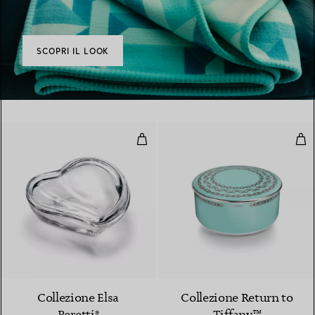
SCOPRI IL LOOK
Scatola Heart in cristallo
Scat
Collezione Elsa
Collezione Return to