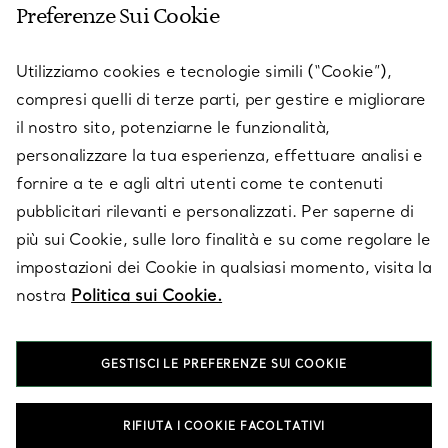
Preferenze Sui Cookie
SERVICES
Utilizziamo cookies e tecnologie simili (“Cookie”),
compresi quelli di terze parti, per gestire e migliorare
il nostro sito, potenziarne le funzionalità,
SU TIFFANY & CO.
personalizzare la tua esperienza, effettuare analisi e
fornire a te e agli altri utenti come te contenuti
pubblicitari rilevanti e personalizzati. Per saperne di
LEGALE
più sui Cookie, sulle loro finalità e su come regolare le
impostazioni dei Cookie in qualsiasi momento, visita la
nostra
Politica sui Cookie.
SEGUICI
GESTISCI LE PREFERENZE SUI COOKIE
Cambia posizione:
RIFIUTA I COOKIE FACOLTATIVI