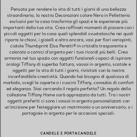
Pensata per rendere la vita di tutti i giorni di una bellezza
straordinaria, la nostra Decorazioni colore Nero in Pelletteria
esclusivi per la casa trasforma gli spazi e le esperienze più
importanti della tua vita. Crea raffinati momenti di piacere con i
piccoli oggetti per la casa quali splendidi svuotatasche nei quali
riporre le chiavi, i gioielli e altro ancora, vasi per fiori variopinti,
ciotole Thumbprint Elsa Peretti® in cristallo trasparente e
colorato o cornici d’argento per i tuoi ricordi più belli. Crea
armonia nel tuo spazio con oggetti funzionali capaci di ispirare:
orologi Tiffany di superba fattura, vassoi in argento, scatole e
oggetti per la vita di tutti i giorni, rivisitati con la nostra
inconfondibile creatività. Quando hai bisogno di qualcosa di
morbido, scegli le coperte o i cuscini Tiffany, connubio di comfort
ed eleganza. Stai cercando il regalo perfetto? Un regalo della
collezione Tiffany Home sarà apprezzato da tutti. Tra i nostri
oggetti preferiti ci sono i vassoi in argento personalizzati con
un’incisione per festeggiare un matrimonio o un anniversario, o i
portagioie in argento per le occasioni speciali.
CANDELE E PORTACANDELE