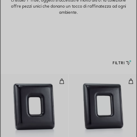
cristallo T True, oggetti sfaccettati e molto altro: la collezione
offre pezzi unici che donano un tocco di raffinatezza ad ogni
ambiente.
FILTRI
Cornice per fotografie Bombata
Cor