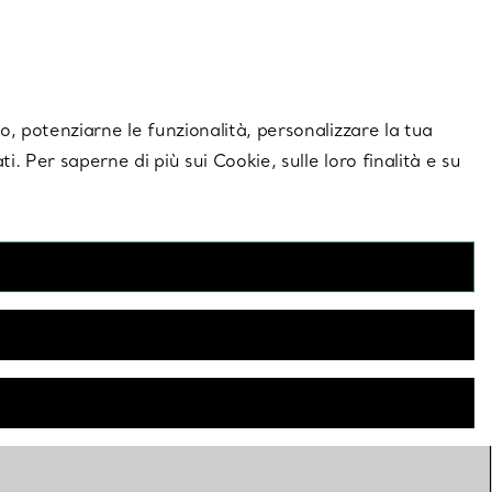
giornamenti esclusivi.
Contattaci
Accedi al tuo a
ito, potenziarne le funzionalità, personalizzare la tua
ti. Per saperne di più sui Cookie, sulle loro finalità e su