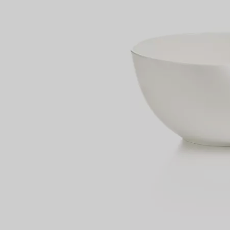
Anelli per coppie
Eternity Rings
 un esperto di diamanti Tiffany.