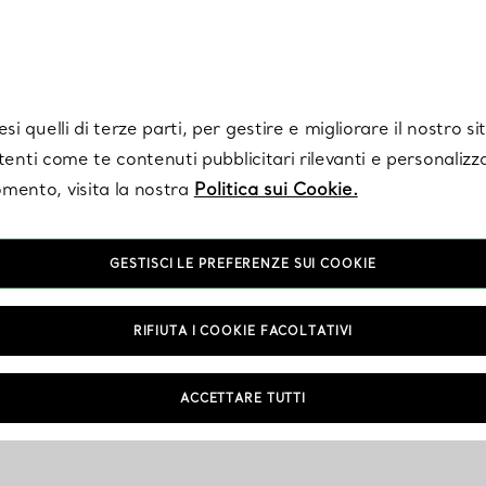
Tiffany.
Iscriviti
per ricevere le ultime notizie, ispirazioni selezionate e ag
i quelli di terze parti, per gestire e migliorare il nostro s
utenti come te contenuti pubblicitari rilevanti e personalizza
mento, visita la nostra
Politica sui Cookie.
GESTISCI LE PREFERENZE SUI COOKIE
RIFIUTA I COOKIE FACOLTATIVI
ACCETTARE TUTTI
NTAMENTO