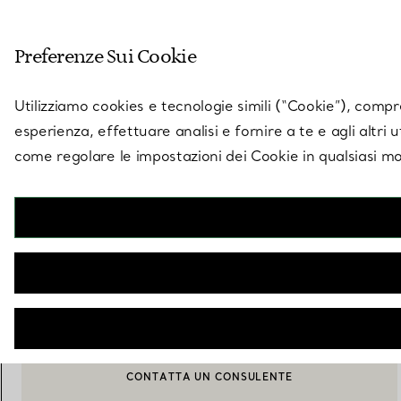
Entra nel mondo di 
Preferenze Sui Cookie
Vai alla pagina dei negozi
Utilizziamo cookies e tecnologie simili (“Cookie”), compres
esperienza, effettuare analisi e fornire a te e agli altri 
come regolare le impostazioni dei Cookie in qualsiasi mo
Collezione Elsa Peretti®
Ciotola Thumbprint
€ 170
AGGIUNGI AL CARRELLO
CONTATTA UN CONSULENTE
CONTATTA UN CONSULENTE CLIENTI O PRENOTA UN APPU