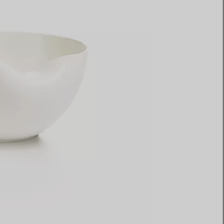
Elsa Peretti®
Come scegliere il tuo anello di
fidanzamento