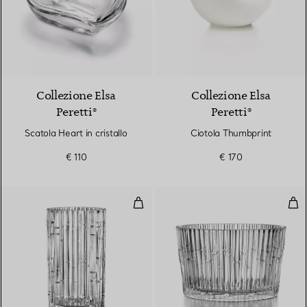
Collezione Elsa
Collezione Elsa
Peretti®
Peretti®
Scatola Heart in cristallo
Ciotola Thumbprint
€ 110
€ 170
Vaso in cristallo
Ciot