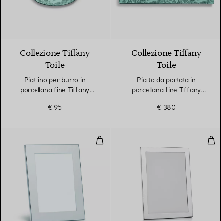
Collezione Tiffany
Collezione Tiffany
Toile
Toile
Piattino per burro in
Piatto da portata in
porcellana fine Tiffany
porcellana fine Tiffany
Blue®
Blue®
€ 95
€ 380
Cornice rettangolare
Cor