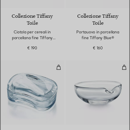
Collezione Tiffany
Collezione Tiffany
Toile
Toile
Ciotola per cereali in
Portauovo in porcellana
porcellana fine Tiffany
fine Tiffany Blue®
Blue®
€ 190
€ 160
Wave Box
Cio