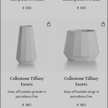
€ 390
€ 390
Vaso affusolato grande in porcel
Vaso
Collezione Tiffany
Collezione Tiffany
Facets
Facets
Vaso affusolato grande in
Vaso affusolato largo in
porcellana fine
porcellana fine
€ 380
€ 380