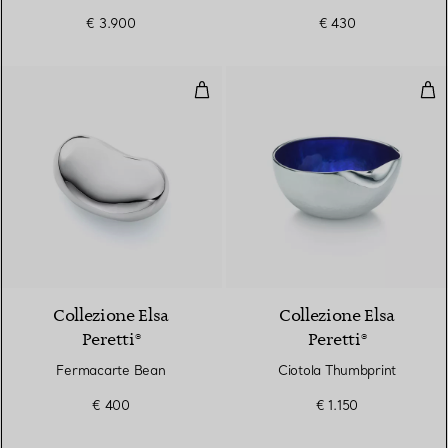
€ 3.900
€ 430
Fermacarte Bean
Cio
Collezione Elsa
Collezione Elsa
Peretti®
Peretti®
Fermacarte Bean
Ciotola Thumbprint
€ 400
€ 1.150