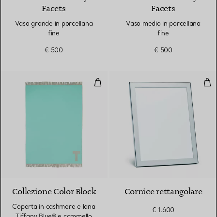
Facets
Facets
Vaso grande in porcellana
Vaso medio in porcellana
fine
fine
€ 500
€ 500
Coperta in cashmere e lana Tiff
Cor
Collezione Color Block
Cornice rettangolare
Coperta in cashmere e lana
€ 1.600
Tiffany Blue® e cammello