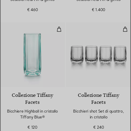
€ 460
€ 1.400
Bicchiere Highball in cristallo Tif
Bicc
2 Colori
Collezione Tiffany
Collezione Tiffany
Facets
Facets
Bicchiere Highball in cristallo
Bicchieri shot Set di quattro,
Tiffany Blue®
in cristallo
€ 120
€ 240