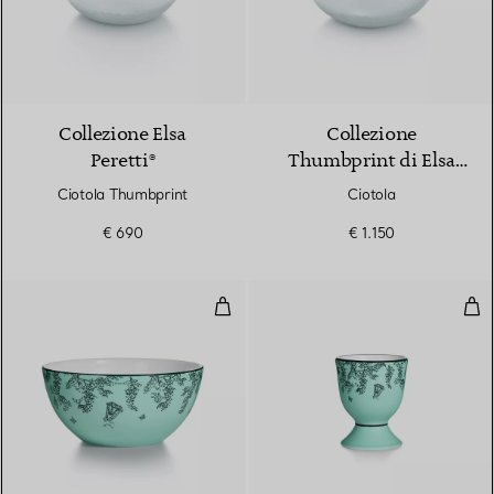
Collezione Elsa
Collezione
Peretti®
Thumbprint di Elsa
Peretti®
Ciotola Thumbprint
Ciotola
€ 690
€ 1.150
Ciotola per cereali in porcellana 
Por