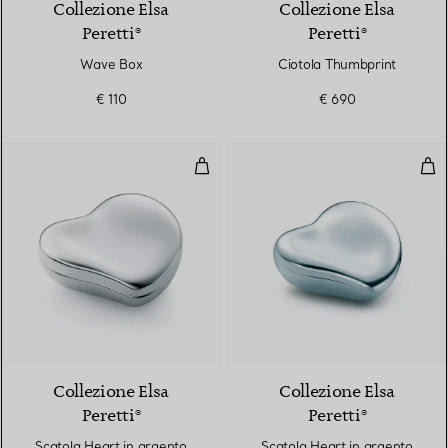
Collezione Elsa
Collezione Elsa
Peretti®
Peretti®
Wave Box
Ciotola Thumbprint
€ 110
€ 690
Scatola Heart in argento
Sca
Collezione Elsa
Collezione Elsa
Peretti®
Peretti®
Scatola Heart in argento
Scatola Heart in argento