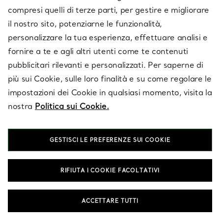
Cuscino T True in cashmere
Coperta T True in
compresi quelli di terze parti, per gestire e migliorare
e lana Tiffany Blue®
cashmere e lana color
il nostro sito, potenziarne le funzionalità,
cammello
€ 880
€ 1.750
personalizzare la tua esperienza, effettuare analisi e
fornire a te e agli altri utenti come te contenuti
Cuscino in cashmere e lana color
Piat
pubblicitari rilevanti e personalizzati. Per saperne di
più sui Cookie, sulle loro finalità e su come regolare le
impostazioni dei Cookie in qualsiasi momento, visita la
nostra
Politica sui Cookie.
GESTISCI LE PREFERENZE SUI COOKIE
RIFIUTA I COOKIE FACOLTATIVI
Collezione Color Block
Collezione Elsa
Peretti®
Cuscino in cashmere e lana
color Tiffany Blue® e color
ACCETTARE TUTTI
Piatti Thumbprint in vetro
cammello
veneziano nero, set di tre
€ 1.000