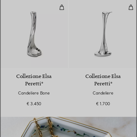
Candeliere Bone
Can
Collezione Elsa
Collezione Elsa
Peretti®
Peretti®
Candeliere Bone
Candeliere
€ 3.450
€ 1.700