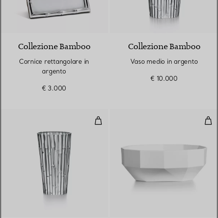
Collezione Bamboo
Collezione Bamboo
Cornice rettangolare in
Vaso medio in argento
argento
€ 10.000
€ 3.000
Vaso piccolo in argento
Ciot