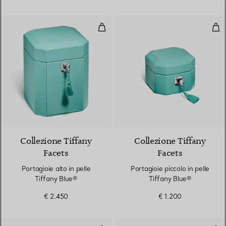
Portagioie alto in pelle Tiffany B
Port
2 Colori
Collezione Tiffany
Collezione Tiffany
Facets
Facets
Portagioie alto in pelle
Portagioie piccolo in pelle
Tiffany Blue®
Tiffany Blue®
€ 2.450
€ 1.200