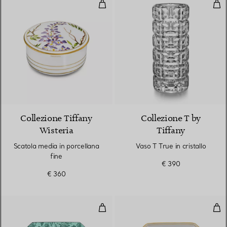
Scatola media in porcellana fine
Vaso
Collezione Tiffany
Collezione T by
Wisteria
Tiffany
Scatola media in porcellana
Vaso T True in cristallo
fine
€ 390
€ 360
Svuotatasche in porcellana fine 
Svu