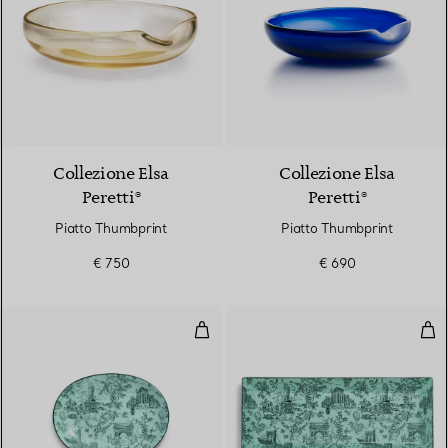
Collezione Elsa
Collezione Elsa
Peretti®
Peretti®
Piatto Thumbprint
Piatto Thumbprint
€ 750
€ 690
Piattino per burro in porcellana 
Piat