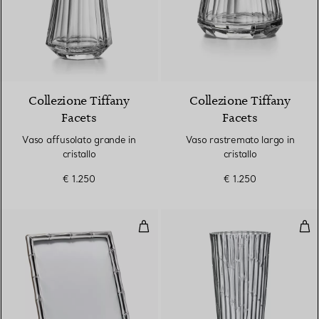
Collezione Tiffany
Collezione Tiffany
Facets
Facets
Vaso affusolato grande in
Vaso rastremato largo in
cristallo
cristallo
€ 1.250
€ 1.250
Cornice rettangolare in argento
Vas