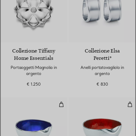
Collezione Tiffany
Collezione Elsa
Home Essentials
Peretti®
Portaoggetti Magnolia in
Anelli portatovagliolo in
argento
argento
€ 1.250
€ 830
Ciotola Thumbprint
Cio