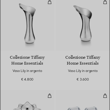
Vaso Lily in argento
Vaso
Collezione Tiffany
Collezione Tiffany
Home Essentials
Home Essentials
Vaso Lily in argento
Vaso Lily in argento
€ 4.800
€ 3.600
Portaoggetti Magnolia in argent
Anel