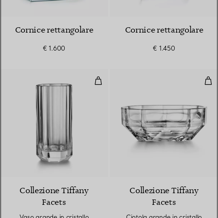
Cornice rettangolare
Cornice rettangolare
€ 1.600
€ 1.450
Vaso grande in cristallo
Ciot
Collezione Tiffany
Collezione Tiffany
Facets
Facets
Vaso grande in cristallo
Ciotola grande in cristallo