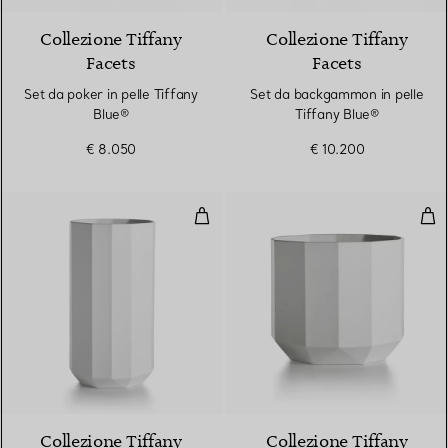
Collezione Tiffany
Collezione Tiffany
Facets
Facets
Set da poker in pelle Tiffany
Set da backgammon in pelle
Blue®
Tiffany Blue®
€ 8.050
€ 10.200
Vaso grande in porcellana fine
Vas
Collezione Tiffany
Collezione Tiffany