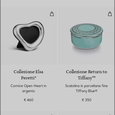
Cornice Open Heart in argento
Scat
Collezione Elsa
Collezione Return to
Peretti®
Tiffany™
Cornice Open Heart in
Scatolina in porcellana fine
argento
Tiffany Blue®
€ 460
€ 350