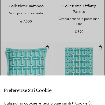
Collezione Bamboo
Collezione Tiffany
Facets
Vaso piccolo in argento
Ciotola grande in porcellana
€ 7.500
fine
€ 390
Cuscino T True in cashmere e lan
Cop
3 Colori
Preferenze Sui Cookie
Collezione Tiffany T
Collezione Tiffany T
Utilizziamo cookies e tecnologie simili (“Cookie”),