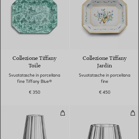
2 Colori
Collezione Tiffany
Collezione Tiffany
Toile
Jardin
Svuotatasche in porcellana
Svuotatasche in porcellana
fine Tiffany Blue®
fine
€ 350
€ 450
Vaso affusolato grande in cristal
Vaso