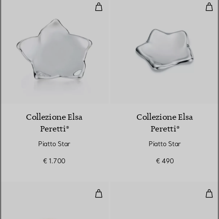
Piatto Star
Piat
Collezione Elsa
Collezione Elsa
Peretti®
Peretti®
Piatto Star
Piatto Star
€ 1.700
€ 490
Piatto Thumbprint
Pia