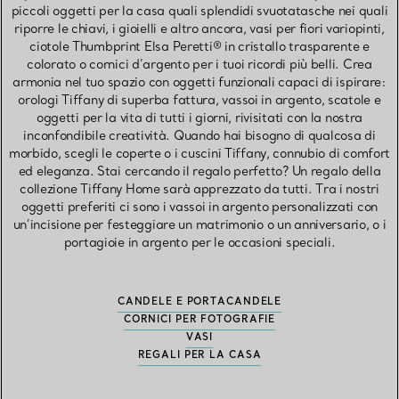
piccoli oggetti per la casa quali splendidi svuotatasche nei quali
riporre le chiavi, i gioielli e altro ancora, vasi per fiori variopinti,
ciotole Thumbprint Elsa Peretti® in cristallo trasparente e
colorato o cornici d’argento per i tuoi ricordi più belli. Crea
armonia nel tuo spazio con oggetti funzionali capaci di ispirare:
orologi Tiffany di superba fattura, vassoi in argento, scatole e
oggetti per la vita di tutti i giorni, rivisitati con la nostra
inconfondibile creatività. Quando hai bisogno di qualcosa di
morbido, scegli le coperte o i cuscini Tiffany, connubio di comfort
ed eleganza. Stai cercando il regalo perfetto? Un regalo della
collezione Tiffany Home sarà apprezzato da tutti. Tra i nostri
oggetti preferiti ci sono i vassoi in argento personalizzati con
un’incisione per festeggiare un matrimonio o un anniversario, o i
portagioie in argento per le occasioni speciali.
CANDELE E PORTACANDELE
CORNICI PER FOTOGRAFIE
VASI
REGALI PER LA CASA