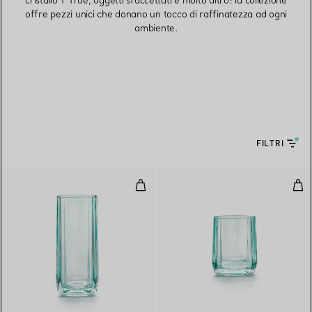
cristallo T True, oggetti sfaccettati e molto altro: la collezione
offre pezzi unici che donano un tocco di raffinatezza ad ogni
ambiente.
FILTRI
Bicchiere Highball in cristallo Tif
Bicc
2 Colori