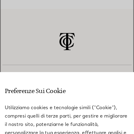
SERVIZIO CLIENTI
Preferenze Sui Cookie
SERVICES
Utilizziamo cookies e tecnologie simili (“Cookie”),
compresi quelli di terze parti, per gestire e migliorare
il nostro sito, potenziarne le funzionalità,
SU TIFFANY & CO.
personalizzare la tua esperienza, effettuare analisi e