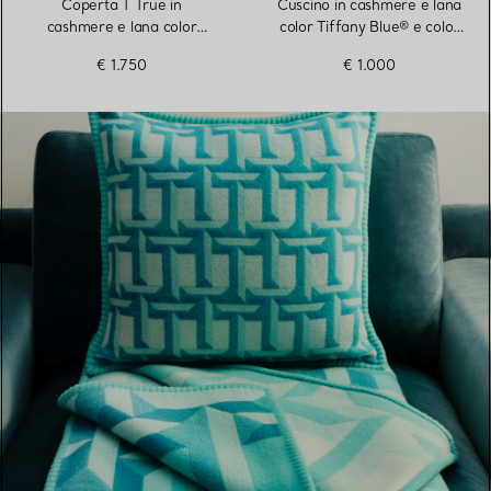
Coperta T True in
Cuscino in cashmere e lana
cashmere e lana color
color Tiffany Blue® e color
cammello
cammello
€ 1.750
€ 1.000