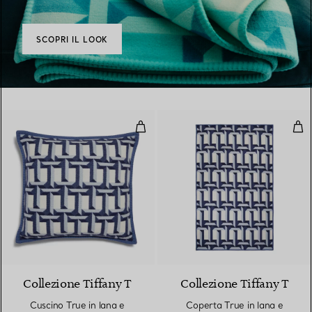
SCOPRI IL LOOK
Cuscino True in lana e cachemire
Cop
3 Colori
Collezione Tiffany T
Collezione Tiffany T
Cuscino True in lana e
Coperta True in lana e