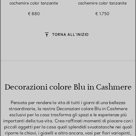
cachemire color tanzanite
cachemire color tanzanite
€ 880
€ 1.750
TORNA ALL’INIZIO
Decorazioni colore Blu in Cashmere
Pensata per rendere la vita di tutti i giorni di una bellezza
straordinaria, la nostra Decorazioni colore Blu in Cashmere
esclusivi per la casa trasforma gli spazi e le esperienze più
importanti della tua vita. Crea raffinati momenti di piacere con i
piccoli oggetti per la casa quali splendidi svuotatasche nei quali
riporre le chiavi, i gioielli e altro ancora, vasi per fiori variopinti,