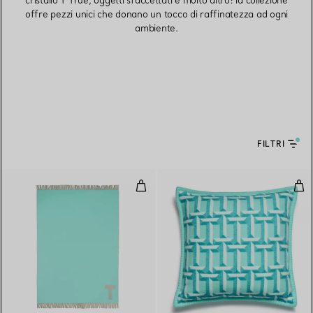
cristallo T True, oggetti sfaccettati e molto altro: la collezione
offre pezzi unici che donano un tocco di raffinatezza ad ogni
ambiente.
FILTRI
Coperta in cashmere e lana Tiff
Cus