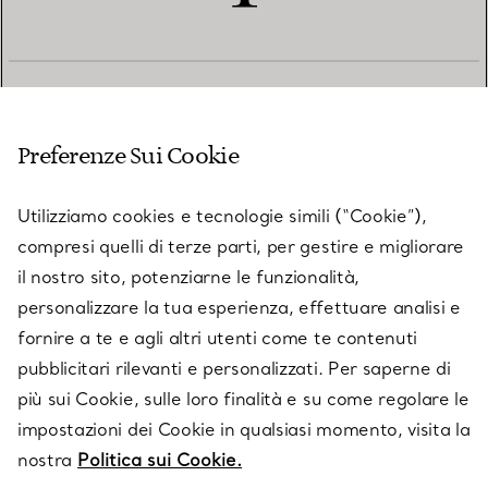
SERVIZIO CLIENTI
Preferenze Sui Cookie
SERVICES
Utilizziamo cookies e tecnologie simili (“Cookie”),
compresi quelli di terze parti, per gestire e migliorare
il nostro sito, potenziarne le funzionalità,
SU TIFFANY & CO.
personalizzare la tua esperienza, effettuare analisi e
fornire a te e agli altri utenti come te contenuti
pubblicitari rilevanti e personalizzati. Per saperne di
LEGALE
più sui Cookie, sulle loro finalità e su come regolare le
impostazioni dei Cookie in qualsiasi momento, visita la
nostra
Politica sui Cookie.
SEGUICI