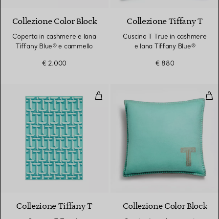
Collezione Color Block
Collezione Tiffany T
Coperta in cashmere e lana
Cuscino T True in cashmere
Tiffany Blue® e cammello
e lana Tiffany Blue®
€ 2.000
€ 880
Coperta T True in cashmere e la
Cus
2 Colori
Collezione Tiffany T
Collezione Color Block