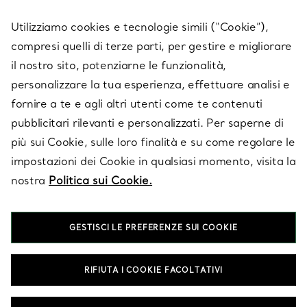
SERVICES
Utilizziamo cookies e tecnologie simili (“Cookie”),
compresi quelli di terze parti, per gestire e migliorare
il nostro sito, potenziarne le funzionalità,
SU TIFFANY & CO.
personalizzare la tua esperienza, effettuare analisi e
fornire a te e agli altri utenti come te contenuti
pubblicitari rilevanti e personalizzati. Per saperne di
LEGALE
più sui Cookie, sulle loro finalità e su come regolare le
impostazioni dei Cookie in qualsiasi momento, visita la
nostra
Politica sui Cookie.
SEGUICI
GESTISCI LE PREFERENZE SUI COOKIE
Cambia posizione:
RIFIUTA I COOKIE FACOLTATIVI
T&Co. 2026