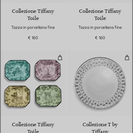
Collezione Tiffany
Collezione Tiffany
Toile
Toile
Tazza in porcellana fine
Tazza in porcellana fine
€ 160
€ 160
Set di quattro svuotatasche in po
Piat
Collezione Tiffany
Collezione T by
Toile
Tiffany