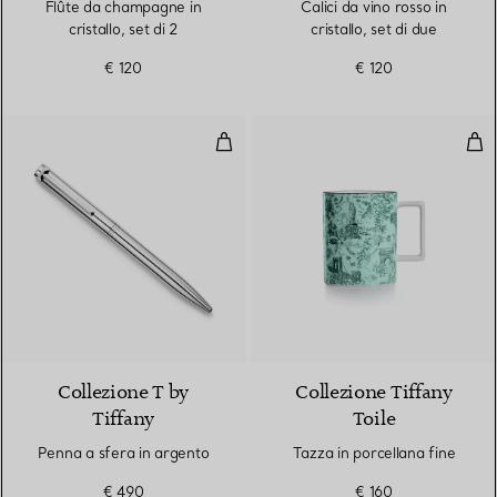
Flûte da champagne in
Calici da vino rosso in
cristallo, set di 2
cristallo, set di due
€ 120
€ 120
Penna a sfera in argento
Tazz
2 Colori
Collezione T by
Collezione Tiffany
Tiffany
Toile
Penna a sfera in argento
Tazza in porcellana fine
€ 490
€ 160