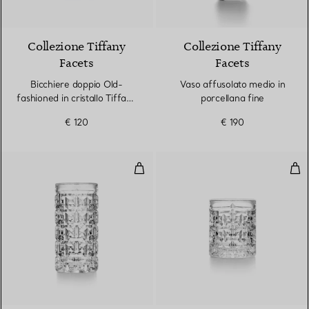
2 Colori
Collezione Tiffany
Collezione Tiffany
Facets
Facets
Bicchiere doppio Old-
Vaso affusolato medio in
fashioned in cristallo Tiffany
porcellana fine
Blue®
€ 120
€ 190
Bicchiere Highball True in cristall
Bicc