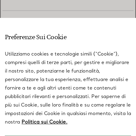
SERVIZIO CLIENTI
Preferenze Sui Cookie
SERVICES
Utilizziamo cookies e tecnologie simili (“Cookie”),
compresi quelli di terze parti, per gestire e migliorare
il nostro sito, potenziarne le funzionalità,
SU TIFFANY & CO.
personalizzare la tua esperienza, effettuare analisi e
fornire a te e agli altri utenti come te contenuti
pubblicitari rilevanti e personalizzati. Per saperne di
LEGALE
più sui Cookie, sulle loro finalità e su come regolare le
impostazioni dei Cookie in qualsiasi momento, visita la
nostra
Politica sui Cookie.
SEGUICI