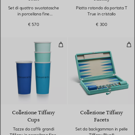
Set di quattro svuotatasche
Piatto rotondo da portata T
in porcellana fine
True in cristallo
multicolore
€ 570
€ 300
Tazze da caffè grandi Tiffany in p
Set
Collezione Tiffany
Collezione Tiffany
Cups
Facets
Tazze da caffè grandi
Set da backgammon in pelle