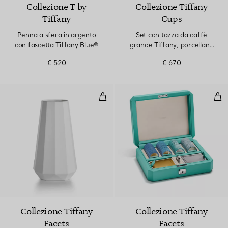
Collezione T by
Collezione Tiffany
Tiffany
Cups
Penna a sfera in argento
Set con tazza da caffè
con fascetta Tiffany Blue®
grande Tiffany, porcellana
fine
€ 520
€ 670
Vaso affusolato grande in porcel
Set 
Collezione Tiffany
Collezione Tiffany
Facets
Facets