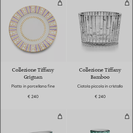
Piatto in porcellana fine
Ciot
Collezione Tiffany
Collezione Tiffany
Grignan
Bamboo
Piatto in porcellana fine
Ciotola piccola in cristallo
€ 240
€ 240
Ciotolina per marmellata in porce
Por