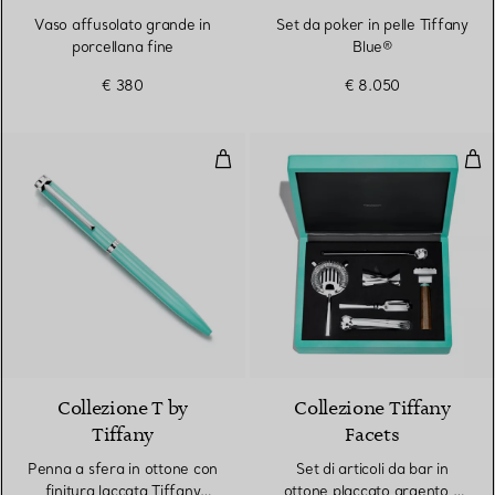
Vaso affusolato grande in
Set da poker in pelle Tiffany
porcellana fine
Blue®
€ 380
€ 8.050
Penna a sfera in ottone con finit
Set 
4 Colori
Collezione T by
Collezione Tiffany
Tiffany
Facets
Penna a sfera in ottone con
Set di articoli da bar in
finitura laccata Tiffany
ottone placcato argento e