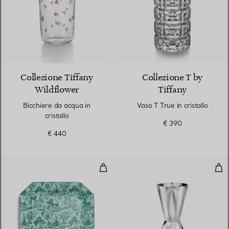
Collezione Tiffany
Collezione T by
Wildflower
Tiffany
Bicchiere da acqua in
Vaso T True in cristallo
cristallo
€ 390
€ 440
Svuotatasche in porcellana fine 
Mis