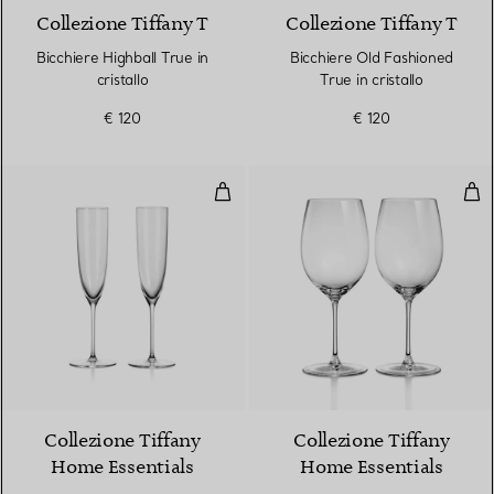
Collezione Tiffany T
Collezione Tiffany T
Bicchiere Highball True in
Bicchiere Old Fashioned
cristallo
True in cristallo
€ 120
€ 120
Flûte da champagne in cristallo, s
Cali
Collezione Tiffany
Collezione Tiffany
Home Essentials
Home Essentials