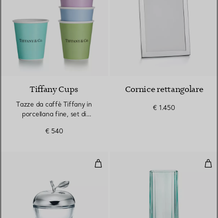
Tiffany Cups
Cornice rettangolare
Tazze da caffè Tiffany in
€ 1.450
porcellana fine, set di
cinque
€ 540
Scatola a forma di mela in cristal
Bicc