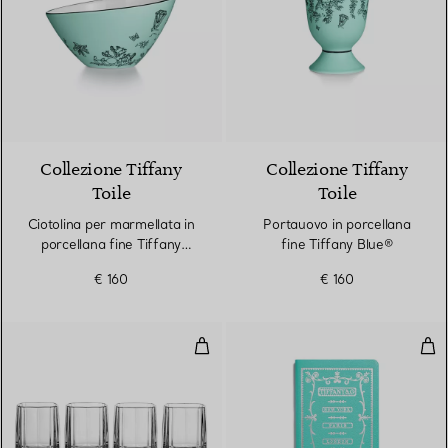
Collezione Tiffany
Collezione Tiffany
Toile
Toile
Ciotolina per marmellata in
Portauovo in porcellana
porcellana fine Tiffany
fine Tiffany Blue®
Blue®
€ 160
€ 160
Bicchieri shot Set di quattro, in cr
Tacc