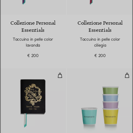
5 Colori
Collezione Personal
Collezione Personal
Essentials
Essentials
Taccuino in pelle color
Taccuino in pelle color
lavanda
ciliegia
€ 200
€ 200
Taccuino in pelle nera
Tazz
5 Colori