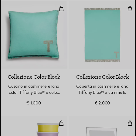
Cuscino in cashmere e lana color
Cop
Collezione Color Block
Collezione Color Block
Cuscino in cashmere e lana
Coperta in cashmere e lana
color Tiffany Blue® e color
Tiffany Blue® e cammello
cammello
€ 1.000
€ 2.000
Tazze da caffè Tiffany in porcella
Cor