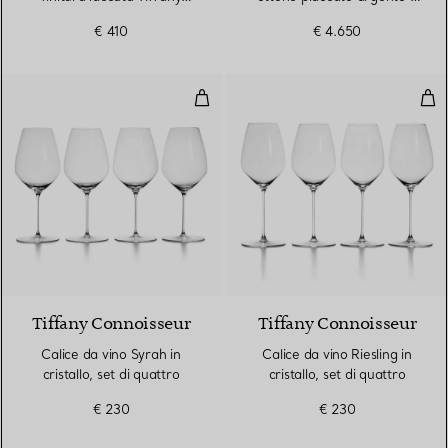
Blue®
legno in una scatola
€ 410
€ 4.650
Calice da vino Syrah in cristallo, 
Cali
Tiffany Connoisseur
Tiffany Connoisseur
Calice da vino Syrah in
Calice da vino Riesling in
cristallo, set di quattro
cristallo, set di quattro
€ 230
€ 230