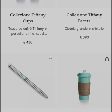
Collezione Tiffany
Collezione Tiffany
Cups
Facets
Tazze da caffè Tiffany in
Ciotola grande in cristallo
porcellana fine, set di
€ 390
quattro
€ 430
Penna a sfera in argento con fas
Set