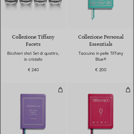
Collezione Tiffany
Collezione Personal
Facets
Essentials
Bicchieri shot Set di quattro,
Taccuino in pelle Tiffany
in cristallo
Blue®
€ 240
€ 200
Taccuino in pelle color lavanda
Tacc