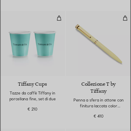
Tazze da caffè Tiffany in porcella
Penn
3 Colori
Tiffany Cups
Collezione T by
Tiffany
Tazze da caffè Tiffany in
porcellana fine, set di due
Penna a sfera in ottone con
finitura laccata color
€ 210
diamante giallo
€ 410