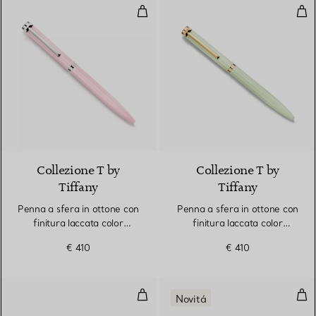
Penna a sfera in ottone con finit
Penn
4 Colori
Collezione T by
Collezione T by
Tiffany
Tiffany
Penna a sfera in ottone con
Penna a sfera in ottone con
finitura laccata color
finitura laccata color
morganite
tsavorite
€ 410
€ 410
Tazze da caffè Tiffany in porcella
Tazz
Novitá