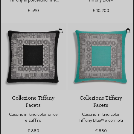
Tiffany in porcellana fine,
Tiffany Blue®
set di quattro
€ 590
€ 10.200
Cuscino in lana color onice e zaff
Cusc
2 Colori
Collezione Tiffany
Collezione Tiffany
Facets
Facets
Cuscino in lana color onice
Cuscino in lana color
e zaffiro
Tiffany Blue® e corniola
€ 880
€ 880