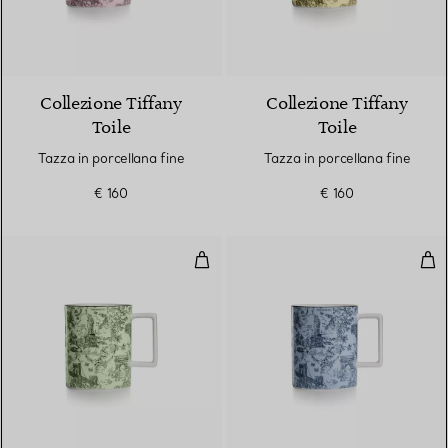
6 Colori
Collezione Tiffany
Collezione Tiffany
Toile
Toile
Tazza in porcellana fine
Tazza in porcellana fine
€ 160
€ 160
Tazza in porcellana fine
Tazz
6 Colori