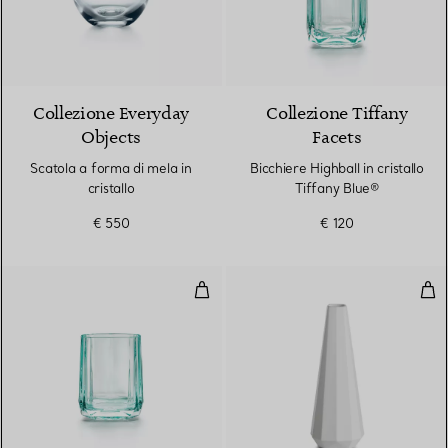
Collezione Everyday
Collezione Tiffany
Objects
Facets
Scatola a forma di mela in
Bicchiere Highball in cristallo
cristallo
Tiffany Blue®
€ 550
€ 120
Bicchiere doppio Old-fashioned in
Vas