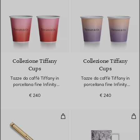
3 Colori
Collezione Tiffany
Collezione Tiffany
Cups
Cups
Tazze da caffè Tiffany in
Tazze da caffè Tiffany in
porcellana fine Infinity
porcellana fine Infinity
Ruby, set di due
Morganite, set di due
€ 240
€ 240
Penna a sfera in argento con ver
Tazz