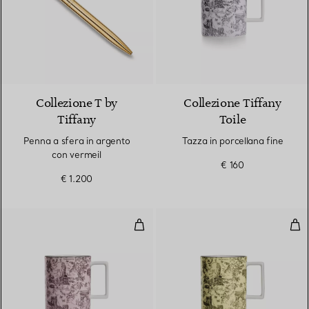
2 Colori
Collezione T by
Collezione Tiffany
Tiffany
Toile
Penna a sfera in argento
Tazza in porcellana fine
con vermeil
€ 160
€ 1.200
Tazza in porcellana fine
Tazz