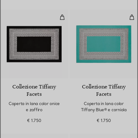
Coperta in lana color onice e zaff
Cope
2 Colori
Collezione Tiffany
Collezione Tiffany
Facets
Facets
Coperta in lana color onice
Coperta in lana color
e zaffiro
Tiffany Blue® e corniola
€ 1.750
€ 1.750