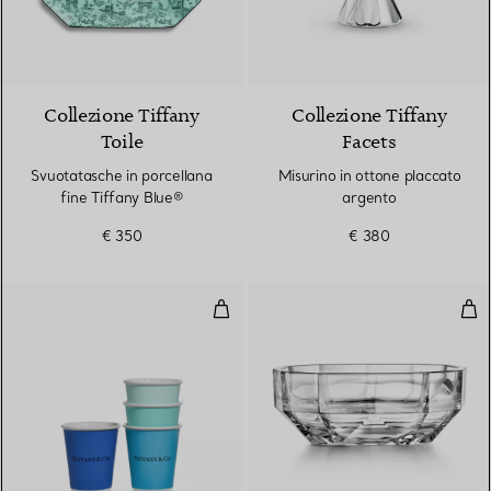
2 Colori
Collezione Tiffany
Collezione Tiffany
Toile
Facets
Svuotatasche in porcellana
Misurino in ottone placcato
fine Tiffany Blue®
argento
€ 350
€ 380
Tazze da caffè Tiffany in porcella
Ciot