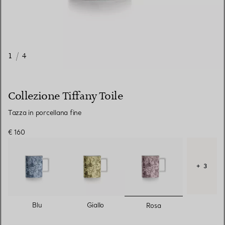
1
/
4
Collezione Tiffany Toile
Tazza in porcellana fine
€ 160
+ 3
selezionato/i
Blu
Giallo
Rosa