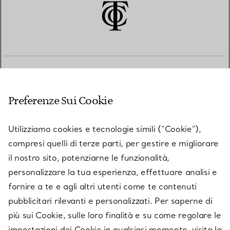
SERVIZIO CLIENTI
Preferenze Sui Cookie
SERVICES
Utilizziamo cookies e tecnologie simili (“Cookie”),
compresi quelli di terze parti, per gestire e migliorare
il nostro sito, potenziarne le funzionalità,
SU TIFFANY & CO.
personalizzare la tua esperienza, effettuare analisi e
fornire a te e agli altri utenti come te contenuti
pubblicitari rilevanti e personalizzati. Per saperne di
LEGALE
più sui Cookie, sulle loro finalità e su come regolare le
impostazioni dei Cookie in qualsiasi momento, visita la