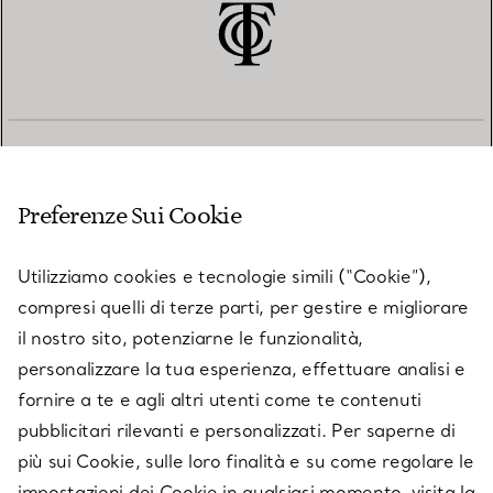
SERVIZIO CLIENTI
Preferenze Sui Cookie
SERVICES
Utilizziamo cookies e tecnologie simili (“Cookie”),
compresi quelli di terze parti, per gestire e migliorare
il nostro sito, potenziarne le funzionalità,
SU TIFFANY & CO.
personalizzare la tua esperienza, effettuare analisi e
fornire a te e agli altri utenti come te contenuti
pubblicitari rilevanti e personalizzati. Per saperne di
LEGALE
più sui Cookie, sulle loro finalità e su come regolare le
impostazioni dei Cookie in qualsiasi momento, visita la