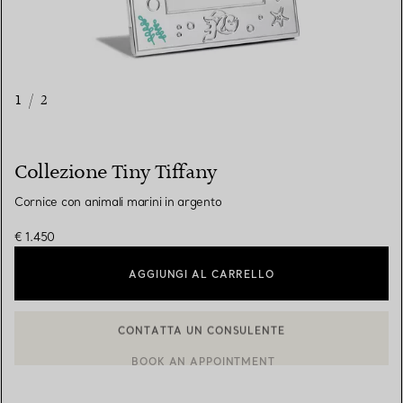
1
/
2
Collezione Tiny Tiffany
Cornice con animali marini in argento
€ 1.450
AGGIUNGI AL CARRELLO
CONTATTA UN CONSULENTE
CONTATTA UN CONSULENTE CLIENTI O PRENOTA UN APPUN
BOOK AN APPOINTMENT