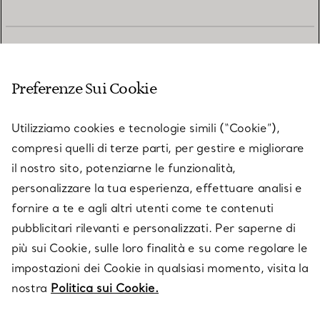
SERVIZIO CLIENTI
Preferenze Sui Cookie
SERVICES
Utilizziamo cookies e tecnologie simili (“Cookie”),
compresi quelli di terze parti, per gestire e migliorare
il nostro sito, potenziarne le funzionalità,
SU TIFFANY & CO.
personalizzare la tua esperienza, effettuare analisi e
fornire a te e agli altri utenti come te contenuti
pubblicitari rilevanti e personalizzati. Per saperne di
LEGALE
più sui Cookie, sulle loro finalità e su come regolare le
impostazioni dei Cookie in qualsiasi momento, visita la
nostra
Politica sui Cookie.
SEGUICI