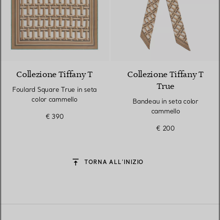
3 Colori
Collezione Tiffany T
Collezione Tiffany T
True
Foulard Square True in seta
color cammello
Bandeau in seta color
cammello
€ 390
€ 200
TORNA ALL’INIZIO