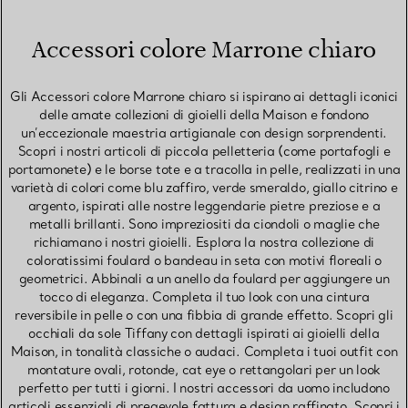
Accessori colore Marrone chiaro
Gli Accessori colore Marrone chiaro si ispirano ai dettagli iconici
delle amate collezioni di gioielli della Maison e fondono
un’eccezionale maestria artigianale con design sorprendenti.
Scopri i nostri articoli di piccola pelletteria (come portafogli e
portamonete) e le borse tote e a tracolla in pelle, realizzati in una
varietà di colori come blu zaffiro, verde smeraldo, giallo citrino e
argento, ispirati alle nostre leggendarie pietre preziose e a
metalli brillanti. Sono impreziositi da ciondoli o maglie che
richiamano i nostri gioielli. Esplora la nostra collezione di
coloratissimi foulard o bandeau in seta con motivi floreali o
geometrici. Abbinali a un anello da foulard per aggiungere un
tocco di eleganza. Completa il tuo look con una cintura
reversibile in pelle o con una fibbia di grande effetto. Scopri gli
occhiali da sole Tiffany con dettagli ispirati ai gioielli della
Maison, in tonalità classiche o audaci. Completa i tuoi outfit con
montature ovali, rotonde, cat eye o rettangolari per un look
perfetto per tutti i giorni. I nostri accessori da uomo includono
articoli essenziali di pregevole fattura e design raffinato. Scopri i