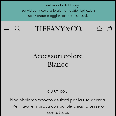
Entra nel mondo di Tiffany.
L'estat
Iscriviti
per ricevere le ultime notizie, ispirazioni
selezionate e aggiornamenti esclusivi.
Contatta
Accessori colore
Bianco
0 ARTICOLI
Non abbiamo trovato risultati per la tua ricerca.
Per favore, riprova con parole chiavi diverse o
contattaci
.