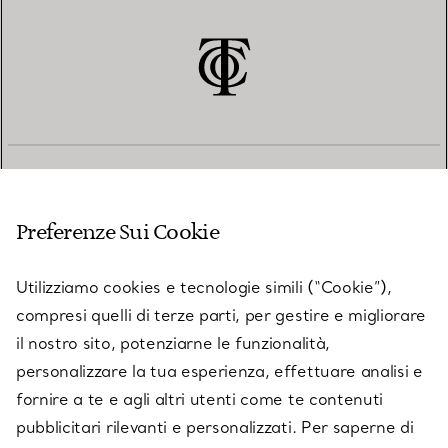
SERVIZIO CLIENTI
Preferenze Sui Cookie
SERVICES
Utilizziamo cookies e tecnologie simili (“Cookie”),
compresi quelli di terze parti, per gestire e migliorare
il nostro sito, potenziarne le funzionalità,
SU TIFFANY & CO.
personalizzare la tua esperienza, effettuare analisi e
fornire a te e agli altri utenti come te contenuti
pubblicitari rilevanti e personalizzati. Per saperne di
LEGALE