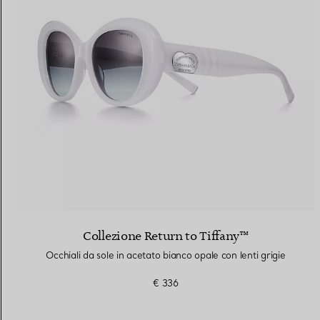
Fedi per Lei
Fedi per Lui
Prenota il tuo
appuntamento
con
Collezione Return to Tiffany™
Occhiali da sole in acetato bianco opale con lenti grigie
€ 336