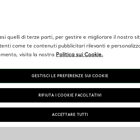
Tiffany.
Iscriviti
per ricevere le ultime notizie, ispirazioni selezionate e ag
i quelli di terze parti, per gestire e migliorare il nostro s
utenti come te contenuti pubblicitari rilevanti e personalizza
mento, visita la nostra
Politica sui Cookie.
GESTISCI LE PREFERENZE SUI COOKIE
Accessori colore Bianco
RIFIUTA I COOKIE FACOLTATIVI
ACCETTARE TUTTI