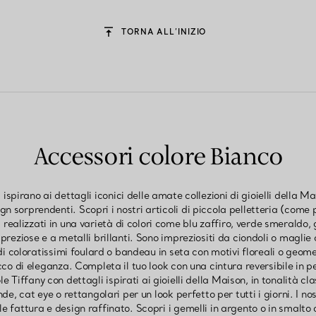
TORNA ALL’INIZIO
Accessori colore Bianco
 ispirano ai dettagli iconici delle amate collezioni di gioielli della 
n sorprendenti. Scopri i nostri articoli di piccola pelletteria (come
, realizzati in una varietà di colori come blu zaffiro, verde smeraldo, g
preziose e a metalli brillanti. Sono impreziositi da ciondoli o maglie c
di coloratissimi foulard o bandeau in seta con motivi floreali o geome
co di eleganza. Completa il tuo look con una cintura reversibile in pe
ole Tiffany con dettagli ispirati ai gioielli della Maison, in tonalità c
de, cat eye o rettangolari per un look perfetto per tutti i giorni. I 
ole fattura e design raffinato. Scopri i gemelli in argento o in smalto