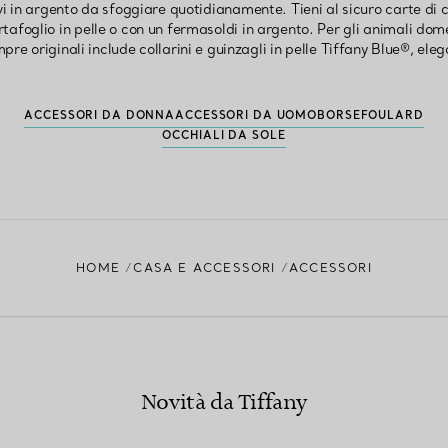
vi in argento da sfoggiare quotidianamente. Tieni al sicuro carte di
rtafoglio in pelle o con un fermasoldi in argento. Per gli animali domes
re originali include collarini e guinzagli in pelle Tiffany Blue®, eleg
ACCESSORI DA DONNA
ACCESSORI DA UOMO
BORSE
FOULARD
OCCHIALI DA SOLE
HOME
CASA E ACCESSORI
ACCESSORI
Novità da Tiffany