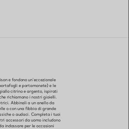
Maison e fondono un’eccezionale
 portafogli e portamonete) e le
iallo citrino e argento, ispirati
he richiamano i nostri gioielli.
trici. Abbinali a un anello da
lle o con una fibbia di grande
lassiche o audaci. Completa i tuoi
nostri accessori da uomo includono
 da indossare per le occasioni