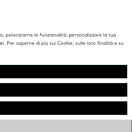
giornamenti esclusivi.
Contattaci
Accedi al tuo
ito, potenziarne le funzionalità, personalizzare la tua
ti. Per saperne di più sui Cookie, sulle loro finalità e su
FILTRI