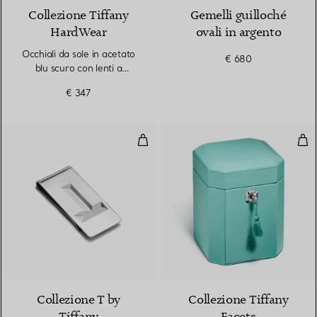
Collezione Tiffany
Gemelli guilloché
HardWear
ovali in argento
Occhiali da sole in acetato
€ 680
blu scuro con lenti a
specchio viola
€ 347
Fermasoldi in argento
Port
Collezione T by
Collezione Tiffany