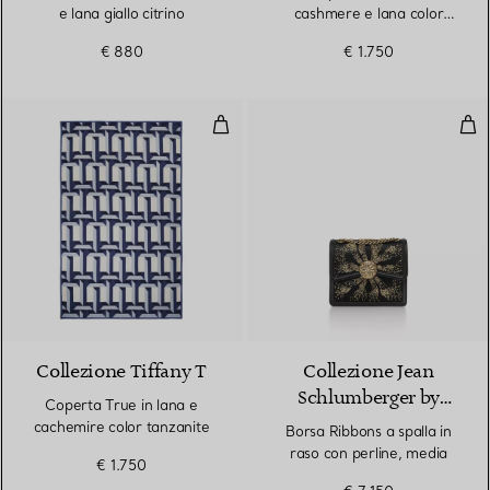
e lana giallo citrino
cashmere e lana color
cammello
€ 880
€ 1.750
Coperta True in lana e cachemire
Bors
2 Colori
Collezione Tiffany T
Collezione Jean
Schlumberger by
Coperta True in lana e
Tiffany
cachemire color tanzanite
Borsa Ribbons a spalla in
raso con perline, media
€ 1.750