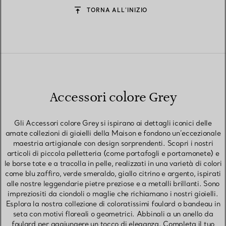
TORNA ALL’INIZIO
Accessori colore Grey
Gli Accessori colore Grey si ispirano ai dettagli iconici delle
amate collezioni di gioielli della Maison e fondono un’eccezionale
maestria artigianale con design sorprendenti. Scopri i nostri
articoli di piccola pelletteria (come portafogli e portamonete) e
le borse tote e a tracolla in pelle, realizzati in una varietà di colori
come blu zaffiro, verde smeraldo, giallo citrino e argento, ispirati
alle nostre leggendarie pietre preziose e a metalli brillanti. Sono
impreziositi da ciondoli o maglie che richiamano i nostri gioielli.
Esplora la nostra collezione di coloratissimi foulard o bandeau in
seta con motivi floreali o geometrici. Abbinali a un anello da
foulard per aggiungere un tocco di eleganza. Completa il tuo