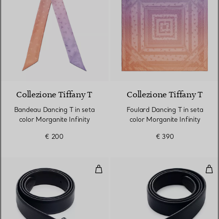
3 Colori
Collezione Tiffany T
Collezione Tiffany T
Bandeau Dancing T in seta
Foulard Dancing T in seta
color Morganite Infinity
color Morganite Infinity
€ 200
€ 390
Fibbia per cintura Equestrian
Fib