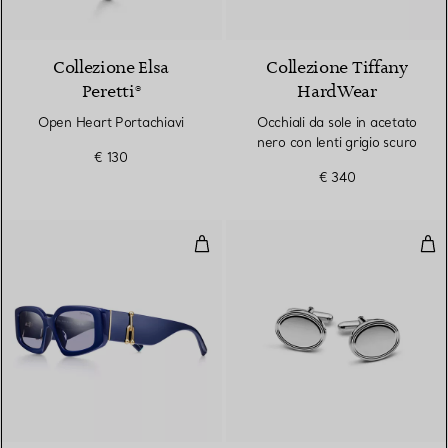
Collezione Elsa
Collezione Tiffany
Peretti®
HardWear
Open Heart Portachiavi
Occhiali da sole in acetato
nero con lenti grigio scuro
€ 130
€ 340
Occhiali da sole in acetato blu sc
Geme
2 Colori