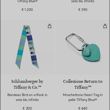
Tiffany Blue®
seta blu infinito
€ 1.200
€ 390
Bandeau Bird on a Rock in seta bl
Mos
3 Colori
Schlumberger by
Collezione Return to
Tiffany & Co.™
Tiffany™
Bandeau Bird on a Rock in
Moschettone Heart Tag in
seta blu infinito
pelle Tiffany Blue®
€ 200
€ 440