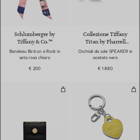
3 Colori
Schlumberger by
Collezione Tiffany
Tiffany & Co.™
Titan by Pharrell
Williams
Bandeau Bird on a Rock in
Occhiali da sole SPEAKER in
seta rosa chiaro
acetato nero
€ 200
€ 1.880
Borsa Ribbons a spalla in pelle n
Port