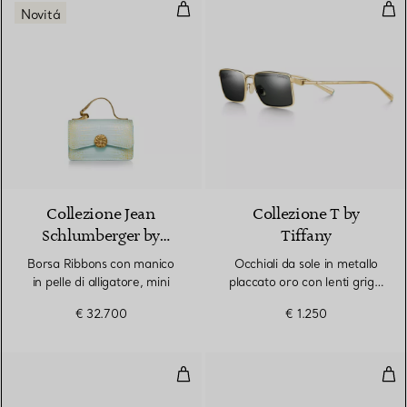
Borsa Ribbons con manico in pelle 
Occh
Novitá
Collezione Jean
Collezione T by
Schlumberger by
Tiffany
Tiffany
Borsa Ribbons con manico
Occhiali da sole in metallo
in pelle di alligatore, mini
placcato oro con lenti grigio
scuro
€ 32.700
€ 1.250
Occhiali da sole in acetato nero c
Occh