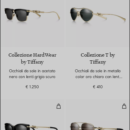
2 Colori
Collezione HardWear
Collezione T by
by Tiffany
Tiffany
Occhiali da sole in acetato
Occhiali da sole in metallo
nero con lenti grigio scuro
color oro chiaro con lenti
grigio scuro
€ 1.250
€ 410
Occhiali da sole in acetato nero 
Occh