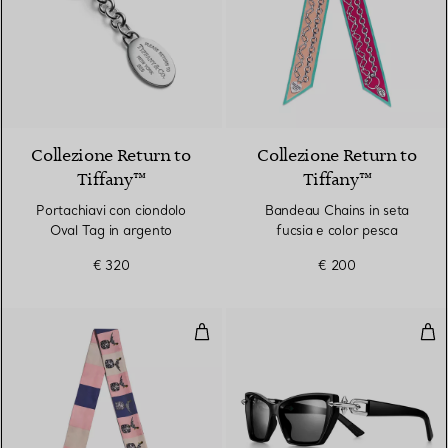
Collezione Return to
Collezione Return to
Tiffany™
Tiffany™
Portachiavi con ciondolo
Bandeau Chains in seta
Oval Tag in argento
fucsia e color pesca
€ 320
€ 200
Bandeau Bird on a Rock in seta r
Occ