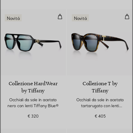
Occhiali da sole in acetato nero 
Occ
Novitá
Novitá
2 Colori
Collezione HardWear
Collezione T by
by Tiffany
Tiffany
Occhiali da sole in acetato
Occhiali da sole in acetato
nero con lenti Tiffany Blue®
tartarugato con lenti
sfumate Tiffany Blue®
€ 320
€ 405