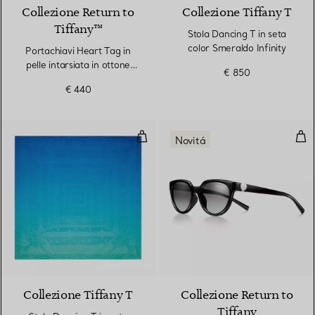
Collezione Return to
Collezione Tiffany T
Tiffany™
Stola Dancing T in seta
color Smeraldo Infinity
Portachiavi Heart Tag in
pelle intarsiata in ottone
€ 850
placcato palladio
€ 440
Stola Dancing T in seta color Blu I
Occh
Novitá
3 Colori
Collezione Tiffany T
Collezione Return to
Tiffany