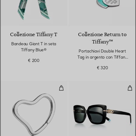
Collezione Tiffany T
Collezione Return to
Tiffany™
Bandeau Giant T in seta
Tiffany Blue®
Portachiavi Double Heart
Tag in argento con Tiffany
€ 200
Blue®
€ 320
Open Heart Portachiavi
Occh