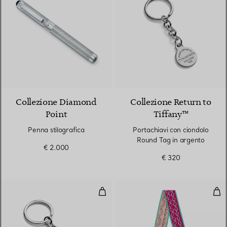
Collezione Diamond
Collezione Return to
Point
Tiffany™
Penna stilografica
Portachiavi con ciondolo
Round Tag in argento
€ 2.000
€ 320
Portachiavi con ciondolo Oval Ta
Ban