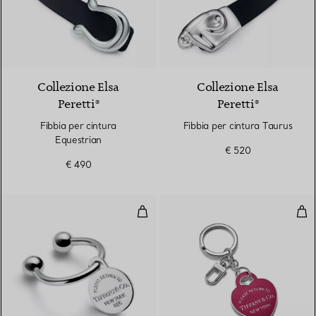
Collezione Elsa
Collezione Elsa
Peretti®
Peretti®
Fibbia per cintura
Fibbia per cintura Taurus
Equestrian
€ 520
€ 490
Portachiavi Round Tag Screwball
Port