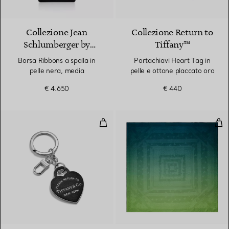
6 Colori
Collezione Jean
Collezione Return to
Schlumberger by
Tiffany™
Tiffany
Borsa Ribbons a spalla in
Portachiavi Heart Tag in
pelle nera, media
pelle e ottone placcato oro
€ 4.650
€ 440
Portachiavi Heart Tag in pelle int
Stol
5 Colori