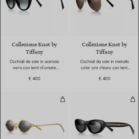
Collezione Knot by
Collezione Knot by
Tiffany
Tiffany
Occhiali da sole in acetato
Occhiali da sole in metallo
nero con lenti sfumate
color oro chiaro con lenti
grigie
marrone chiaro
€ 400
€ 400
Occhiali da sole in oro giallo con le
Occh