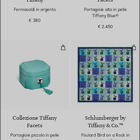
Tiffany
Facets
Fermasoldi in argento
Portagioie alto in pelle
Tiffany Blue®
€ 380
€ 2.450
Portagioie piccolo in pelle Tiffan
Foul
2 Colori
Collezione Tiffany
Schlumberger by
Facets
Tiffany & Co.™
Portagioie piccolo in pelle
Foulard Bird on a Rock in