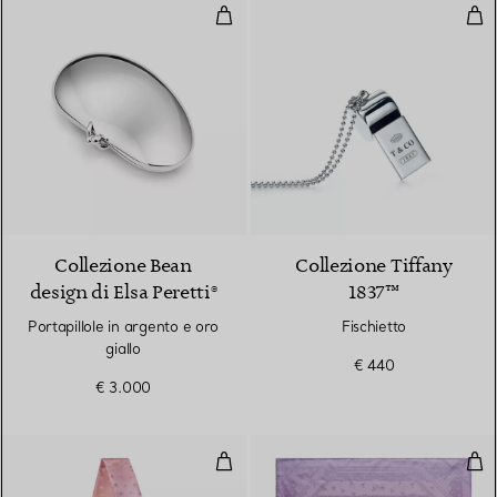
Portapillole in argento e oro giall
Fisc
Collezione Bean
Collezione Tiffany
design di Elsa Peretti®
1837™
Portapillole in argento e oro
Fischietto
giallo
€ 440
€ 3.000
Bandeau Dancing T in seta color 
Foul