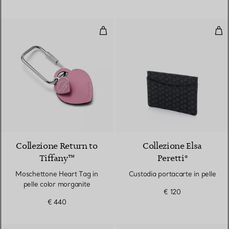
Moschettone Heart Tag in pelle 
Cust
3 Colori
Collezione Return to
Collezione Elsa
Tiffany™
Peretti®
Moschettone Heart Tag in
Custodia portacarte in pelle
pelle color morganite
€ 120
€ 440