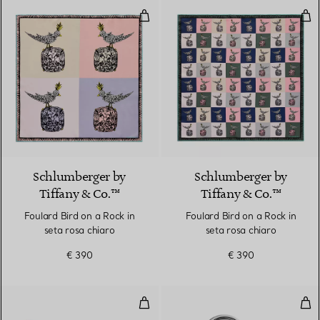
Foulard Bird on a Rock in seta ro
Foul
3 Colori
Schlumberger by
Schlumberger by
Tiffany & Co.™
Tiffany & Co.™
Foulard Bird on a Rock in
Foulard Bird on a Rock in
seta rosa chiaro
seta rosa chiaro
€ 390
€ 390
Penna stilografica
Por