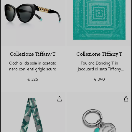
Collezione Tiffany T
Collezione Tiffany T
Occhiali da sole in acetato
Foulard Dancing T in
nero con lenti grigio scuro
jacquard di seta Tiffany
Blue®
€ 326
€ 390
Bandeau Giant T in seta Tiffany 
Por