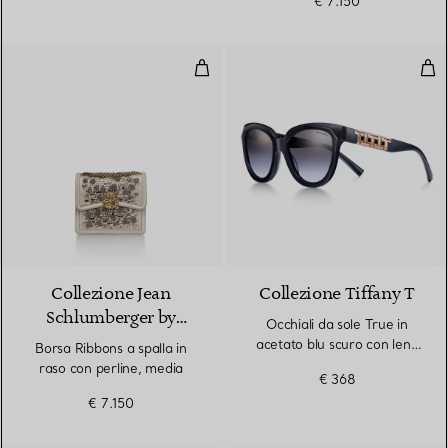
€ 7.150
Borsa Ribbons a spalla in raso co
Occh
Collezione Jean
Collezione Tiffany T
Schlumberger by
Occhiali da sole True in
Tiffany
acetato blu scuro con lenti
Borsa Ribbons a spalla in
sfumate grigio-viola
raso con perline, media
€ 368
€ 7.150