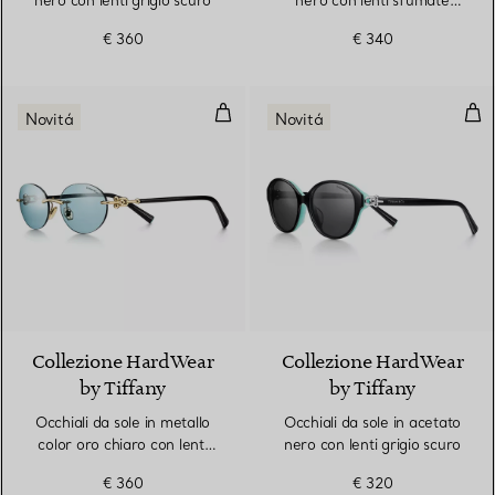
nero con lenti grigio scuro
nero con lenti sfumate
Tiffany Blue®
€ 360
€ 340
Occhiali da sole in metallo color 
Occh
Novitá
Novitá
Collezione HardWear
Collezione HardWear
by Tiffany
by Tiffany
Occhiali da sole in metallo
Occhiali da sole in acetato
color oro chiaro con lenti
nero con lenti grigio scuro
Tiffany Blue®
€ 360
€ 320