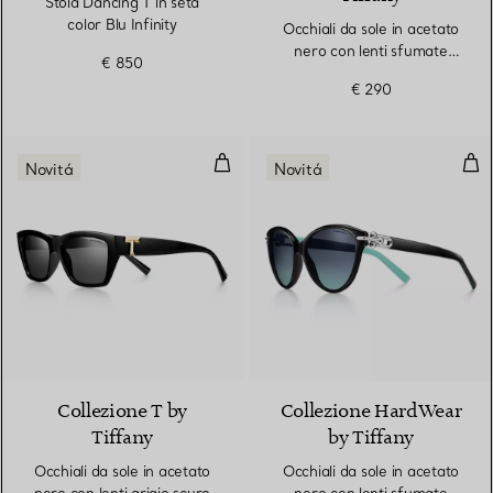
Stola Dancing T in seta
color Blu Infinity
Occhiali da sole in acetato
nero con lenti sfumate
€ 850
grigie
€ 290
Occhiali da sole in acetato nero c
Occh
Novitá
Novitá
Collezione T by
Collezione HardWear
Tiffany
by Tiffany
Occhiali da sole in acetato
Occhiali da sole in acetato