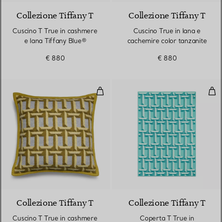
Collezione Tiffany T
Collezione Tiffany T
Cuscino T True in cashmere
Cuscino True in lana e
e lana Tiffany Blue®
cachemire color tanzanite
€ 880
€ 880
Cuscino T True in cashmere e lana
Cop
3 Colori
Collezione Tiffany T
Collezione Tiffany T
Cuscino T True in cashmere
Coperta T True in