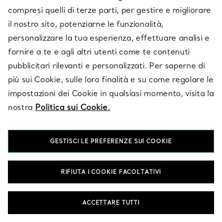
compresi quelli di terze parti, per gestire e migliorare
il nostro sito, potenziarne le funzionalità,
personalizzare la tua esperienza, effettuare analisi e
fornire a te e agli altri utenti come te contenuti
pubblicitari rilevanti e personalizzati. Per saperne di
più sui Cookie, sulle loro finalità e su come regolare le
impostazioni dei Cookie in qualsiasi momento, visita la
SERVIZIO CLIENTI
nostra
Politica sui Cookie.
SERVICES
GESTISCI LE PREFERENZE SUI COOKIE
RIFIUTA I COOKIE FACOLTATIVI
SU TIFFANY & CO.
ACCETTARE TUTTI
LEGALE