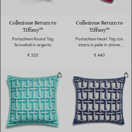
Collezione Return to
Collezione Return to
Tiffany™
Tiffany™
Portachiavi Round Tag
Portachiavi Heart Tag con
Screwball in argento
intarsi in pelle in ottone
placcato palladio
€ 320
€ 440
Cuscino T True in cashmere e lan
Cus
3 Colori