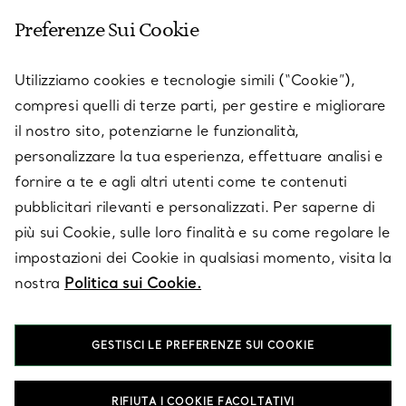
Preferenze Sui Cookie
SERVICES
Utilizziamo cookies e tecnologie simili (“Cookie”),
compresi quelli di terze parti, per gestire e migliorare
il nostro sito, potenziarne le funzionalità,
SU TIFFANY & CO.
personalizzare la tua esperienza, effettuare analisi e
fornire a te e agli altri utenti come te contenuti
pubblicitari rilevanti e personalizzati. Per saperne di
LEGALE
più sui Cookie, sulle loro finalità e su come regolare le
impostazioni dei Cookie in qualsiasi momento, visita la
nostra
Politica sui Cookie.
SEGUICI
GESTISCI LE PREFERENZE SUI COOKIE
Cambia posizione:
RIFIUTA I COOKIE FACOLTATIVI