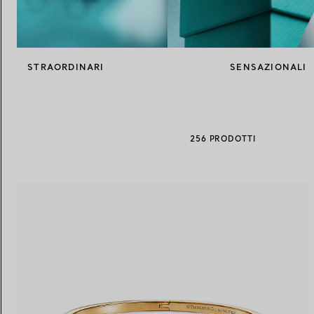
Fedi per Lei
Fedi per Lui
STRAORDINARI
SENSAZIONALI
Prenota il tuo
appuntamento
con
256 PRODOTTI