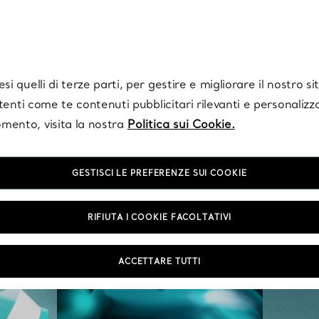
Tiffany.
Iscriviti
per ricevere le ultime notizie, ispirazioni selezionate e ag
i quelli di terze parti, per gestire e migliorare il nostro s
utenti come te contenuti pubblicitari rilevanti e personalizza
mento, visita la nostra
Politica sui Cookie.
GESTISCI LE PREFERENZE SUI COOKIE
RIFIUTA I COOKIE FACOLTATIVI
ACCETTARE TUTTI