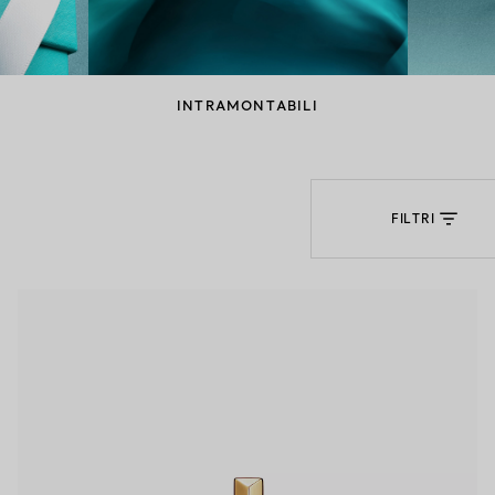
Anelli per coppie
Eternity Rings
INTRAMONTABILI
 un esperto di diamanti Tiffany.
FILTRI