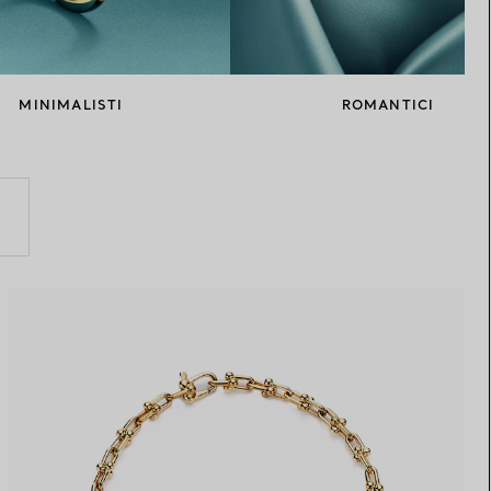
Elsa Peretti®
Come scegliere il tuo anello di
fidanzamento
MINIMALISTI
ROMANTICI