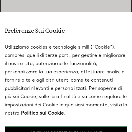
SERVIZIO CLIENTI
Preferenze Sui Cookie
SERVICES
Utilizziamo cookies e tecnologie simili (“Cookie”),
compresi quelli di terze parti, per gestire e migliorare
il nostro sito, potenziarne le funzionalità,
SU TIFFANY & CO.
personalizzare la tua esperienza, effettuare analisi e
fornire a te e agli altri utenti come te contenuti
pubblicitari rilevanti e personalizzati. Per saperne di
LEGALE
più sui Cookie, sulle loro finalità e su come regolare le
impostazioni dei Cookie in qualsiasi momento, visita la
nostra
Politica sui Cookie.
SEGUICI