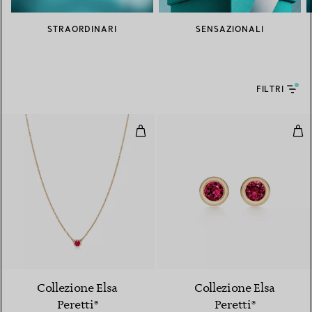
STRAORDINARI
SENSAZIONALI
FILTRI
Pendente Color by the Yard in oro
Orec
2 Materiali
Collezione Elsa
Collezione Elsa
Peretti®
Peretti®