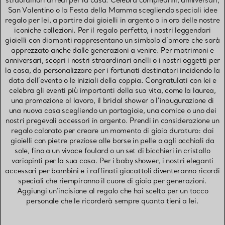
straordinari arredi per la casa. Celebra compleanni, anniversari,
San Valentino o la Festa della Mamma scegliendo speciali idee
regalo per lei, a partire dai gioielli in argento o in oro delle nostre
iconiche collezioni. Per il regalo perfetto, i nostri leggendari
gioielli con diamanti rappresentano un simbolo d’amore che sarà
apprezzato anche dalle generazioni a venire. Per matrimoni e
anniversari, scopri i nostri straordinari anelli o i nostri oggetti per
la casa, da personalizzare per i fortunati destinatari incidendo la
data dell’evento o le iniziali della coppia. Congratulati con lei e
celebra gli eventi più importanti della sua vita, come la laurea,
una promozione al lavoro, il bridal shower o l’inaugurazione di
una nuova casa scegliendo un portagioie, una cornice o uno dei
nostri pregevoli accessori in argento. Prendi in considerazione un
regalo colorato per creare un momento di gioia duraturo: dai
gioielli con pietre preziose alle borse in pelle o agli occhiali da
sole, fino a un vivace foulard o un set di bicchieri in cristallo
variopinti per la sua casa. Per i baby shower, i nostri eleganti
accessori per bambini e i raffinati giocattoli diventeranno ricordi
speciali che riempiranno il cuore di gioia per generazioni.
Aggiungi un’incisione al regalo che hai scelto per un tocco
personale che le ricorderà sempre quanto tieni a lei.