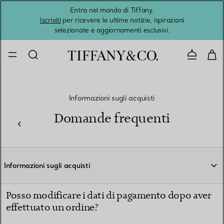
Entra nel mondo di Tiffany.
L'estat
Iscriviti
per ricevere le ultime notizie, ispirazioni
selezionate e aggiornamenti esclusivi.
Contatta
Informazioni sugli acquisti
Domande frequenti
Informazioni sugli acquisti
Posso modificare i dati di pagamento dopo aver
effettuato un ordine?