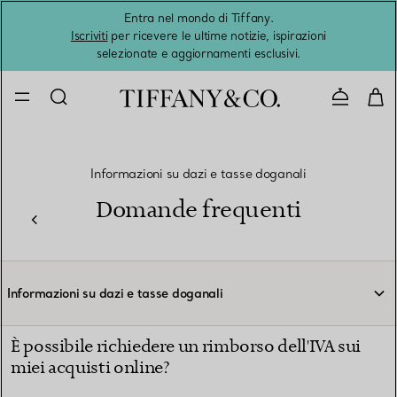
Entra nel mondo di Tiffany.
L'estat
Iscriviti
per ricevere le ultime notizie, ispirazioni
selezionate e aggiornamenti esclusivi.
Contatta
Informazioni su dazi e tasse doganali
Domande frequenti
Informazioni su dazi e tasse doganali
È possibile richiedere un rimborso dell'IVA sui
miei acquisti online?