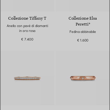
2 Materiali
Collezione Tiffany T
Collezione Elsa
Peretti®
Anello con pavé di diamanti
in oro rosa
Fedina abbinabile
€ 7.400
€ 1.600
3 Materiali