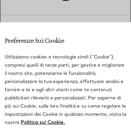
SERVIZIO CLIENTI
Preferenze Sui Cookie
SERVICES
Utilizziamo cookies e tecnologie simili (“Cookie”),
compresi quelli di terze parti, per gestire e migliorare
il nostro sito, potenziarne le funzionalità,
SU TIFFANY & CO.
personalizzare la tua esperienza, effettuare analisi e
fornire a te e agli altri utenti come te contenuti
pubblicitari rilevanti e personalizzati. Per saperne di
LEGALE
più sui Cookie, sulle loro finalità e su come regolare le
impostazioni dei Cookie in qualsiasi momento, visita la
nostra
Politica sui Cookie.
SEGUICI