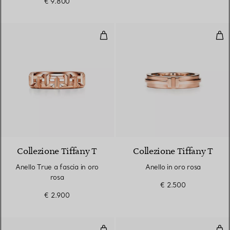
€ 9.800
Anello True a fascia in oro rosa
Anel
3 Materiali
Collezione Tiffany T
Collezione Tiffany T
Anello True a fascia in oro
Anello in oro rosa
rosa
€ 2.500
€ 2.900
Anello a fascia in oro rosa
Fed