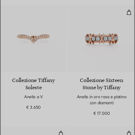
Anel
3 Materiali
Collezione Tiffany
Collezione Sixteen
Soleste
Stone by Tiffany
Anello a V
Anello in oro rosa e platino
con diamanti
€ 3.650
€ 17.000
Fede nuziale
Fed