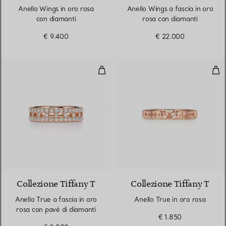
Anello Wings in oro rosa
Anello Wings a fascia in oro
con diamanti
rosa con diamanti
€ 9.400
€ 22.000
Anello True a fascia in oro rosa 
Anel
3 Materiali
Collezione Tiffany T
Collezione Tiffany T
Anello True a fascia in oro
Anello True in oro rosa
rosa con pavé di diamanti
€ 1.850