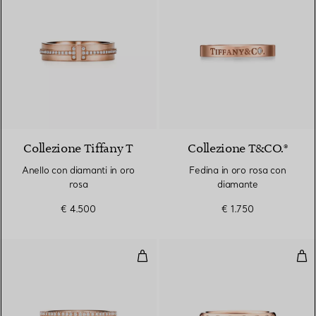
2 Materiali
Collezione Tiffany T
Collezione T&CO.®
Anello con diamanti in oro
Fedina in oro rosa con
rosa
diamante
€ 4.500
€ 1.750
Anello True in oro rosa con pavé 
Fed