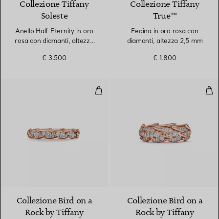
Collezione Tiffany
Collezione Tiffany
Soleste
True™
Anello Half Eternity in oro
Fedina in oro rosa con
rosa con diamanti, altezza
diamanti, altezza 2,5 mm
2 mm
€ 3.500
€ 1.800
Anello Wings in oro rosa con dia
Ane
2 Materiali
Collezione Bird on a
Collezione Bird on a
Rock by Tiffany
Rock by Tiffany