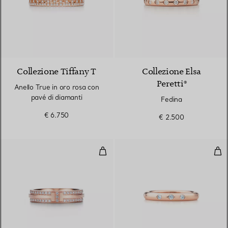
3 Materiali
Collezione Tiffany T
Collezione Elsa
Peretti®
Anello True in oro rosa con
pavé di diamanti
Fedina
€ 6.750
€ 2.500
Anello con pavé di diamanti in or
Fed