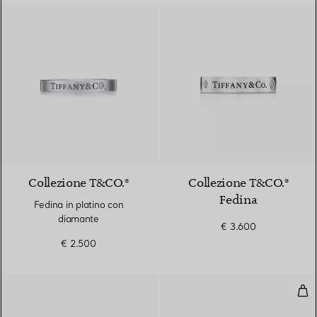
Collezione T&CO.®
Collezione T&CO.®
Fedina
Fedina in platino con
diamante
€ 3.600
€ 2.500
Fed