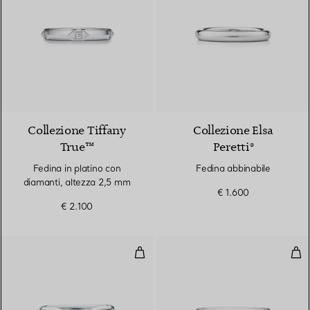
2 Materiali
Collezione Tiffany
Collezione Elsa
True™
Peretti®
Fedina in platino con
Fedina abbinabile
diamanti, altezza 2,5 mm
€ 1.600
€ 2.100
Fede nuziale
Fed