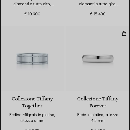
diamanti a tutto giro,
diamanti a tutto giro,
altezza 2,2 mm
altezza 3 mm
€ 10.900
€ 15.400
Fed
Collezione Tiffany
Collezione Tiffany
Together
Forever
Fedina Milgrain in platino,
Fede in platino, altezza
altezza 6 mm
4,5 mm