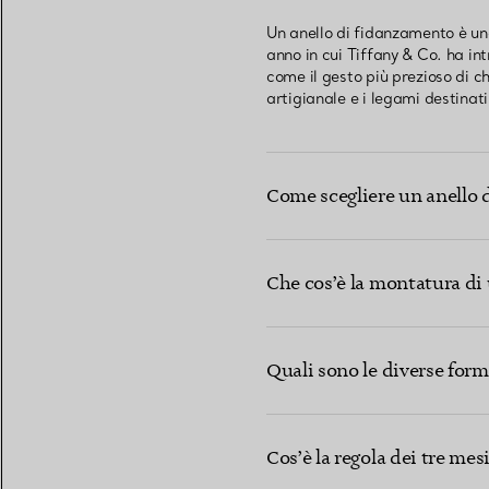
Un anello di fidanzamento è un
anno in cui Tiffany & Co. ha int
come il gesto più prezioso di c
artigianale e i legami destinat
Come scegliere un anello 
Che cos’è la montatura di 
Quali sono le diverse for
famose 
Le forme dei diamanti
Cos’è la regola dei tre mes