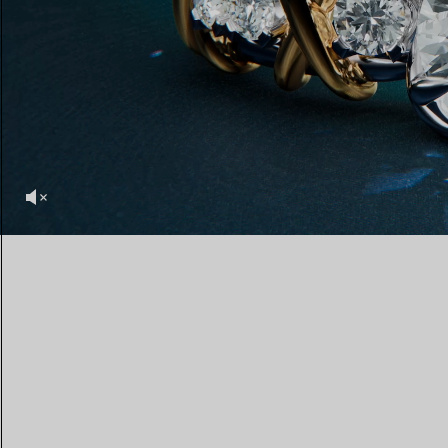
Fedi per Lei
Fedi per Lui
Prenota il tuo
appuntamento
con