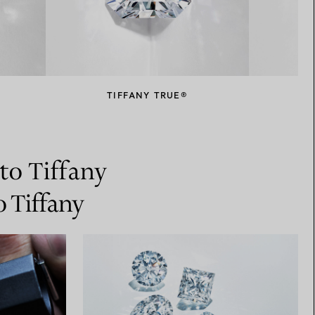
TIFFANY TRUE®
T
nto Tiffany
o Tiffany