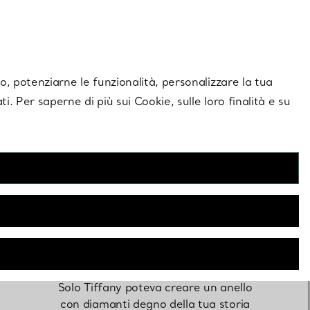
giornamenti esclusivi.
Contattaci
Accedi al tuo
ito, potenziarne le funzionalità, personalizzare la tua
ti. Per saperne di più sui Cookie, sulle loro finalità e su
Anelli di
fidanzamento
Solo Tiffany poteva creare un anello
con diamanti degno della tua storia