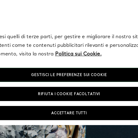
Tiffany.
Iscriviti
per ricevere le ultime notizie, ispirazioni selezionate e ag
i quelli di terze parti, per gestire e migliorare il nostro s
utenti come te contenuti pubblicitari rilevanti e personalizza
mento, visita la nostra
Politica sui Cookie.
GESTISCI LE PREFERENZE SUI COOKIE
RIFIUTA I COOKIE FACOLTATIVI
ACCETTARE TUTTI