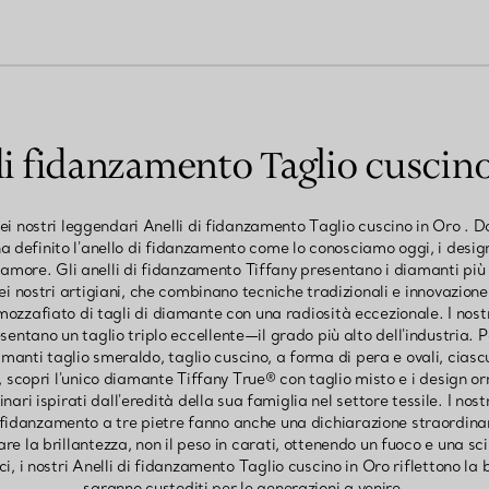
di fidanzamento Taglio cuscin
ei nostri leggendari Anelli di fidanzamento Taglio cuscino in Oro . 
ha definito l'anello di fidanzamento come lo conosciamo oggi, i desig
 d'amore. Gli anelli di fidanzamento Tiffany presentano i diamanti più
i nostri artigiani, che combinano tecniche tradizionali e innovazion
ozzafiato di tagli di diamante con una radiosità eccezionale. I nost
ntano un taglio triplo eccellente—il grado più alto dell'industria. Pe
manti taglio smeraldo, taglio cuscino, a forma di pera e ovali, ciasc
 scopri l'unico diamante Tiffany True® con taglio misto e i design o
ari ispirati dall'eredità della sua famiglia nel settore tessile. I nos
i fidanzamento a tre pietre fanno anche una dichiarazione straordinaria
e la brillantezza, non il peso in carati, ottenendo un fuoco e una sci
i, i nostri Anelli di fidanzamento Taglio cuscino in Oro riflettono la
saranno custoditi per le generazioni a venire.