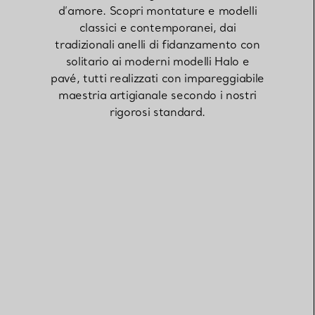
d’amore. Scopri montature e modelli
classici e contemporanei, dai
Elsa Peretti®
Come scegliere il tuo anello di
tradizionali anelli di fidanzamento con
fidanzamento
solitario ai moderni modelli Halo e
pavé, tutti realizzati con impareggiabile
maestria artigianale secondo i nostri
rigorosi standard.