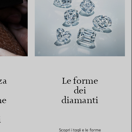
za
Le forme
dei
ne
diamanti
i
Scopri i tagli e le forme