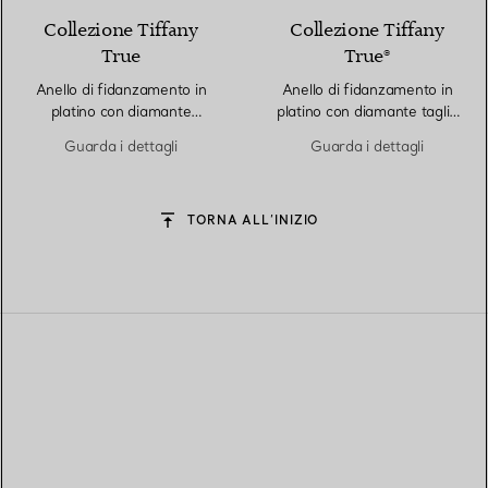
Collezione Tiffany
Collezione Tiffany
True
True®
Anello di fidanzamento in
Anello di fidanzamento in
platino con diamante
platino con diamante taglio
Tiffany True
brillante e fedina di
Guarda i dettagli
Guarda i dettagli
diamanti in platino
TORNA ALL’INIZIO