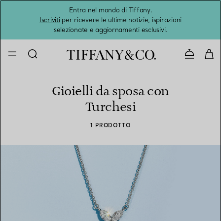
Entra nel mondo di Tiffany.
L'estat
Iscriviti
per ricevere le ultime notizie, ispirazioni
selezionate e aggiornamenti esclusivi.
Contatta
Gioielli da sposa con
Turchesi
1 PRODOTTO