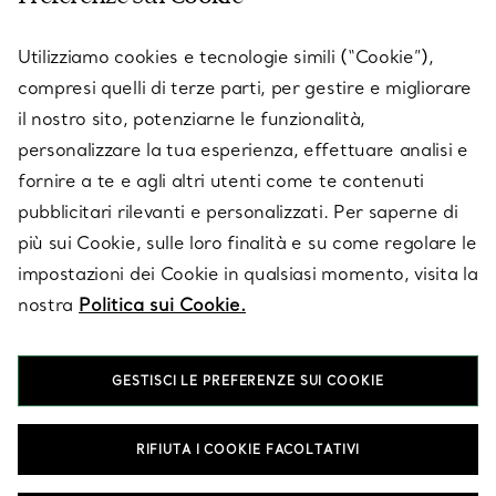
SERVICES
Utilizziamo cookies e tecnologie simili (“Cookie”),
compresi quelli di terze parti, per gestire e migliorare
il nostro sito, potenziarne le funzionalità,
SU TIFFANY & CO.
personalizzare la tua esperienza, effettuare analisi e
fornire a te e agli altri utenti come te contenuti
pubblicitari rilevanti e personalizzati. Per saperne di
LEGALE
più sui Cookie, sulle loro finalità e su come regolare le
impostazioni dei Cookie in qualsiasi momento, visita la
nostra
Politica sui Cookie.
SEGUICI
GESTISCI LE PREFERENZE SUI COOKIE
Cambia posizione:
RIFIUTA I COOKIE FACOLTATIVI
T&Co. 2026