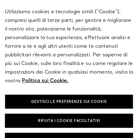
SERVICES
Utilizziamo cookies e tecnologie simili (“Cookie”),
compresi quelli di terze parti, per gestire e migliorare
il nostro sito, potenziarne le funzionalità,
SU TIFFANY & CO.
personalizzare la tua esperienza, effettuare analisi e
fornire a te e agli altri utenti come te contenuti
pubblicitari rilevanti e personalizzati. Per saperne di
LEGALE
più sui Cookie, sulle loro finalità e su come regolare le
impostazioni dei Cookie in qualsiasi momento, visita la
nostra
Politica sui Cookie.
SEGUICI
GESTISCI LE PREFERENZE SUI COOKIE
Cambia posizione:
RIFIUTA I COOKIE FACOLTATIVI
T&Co. 2026