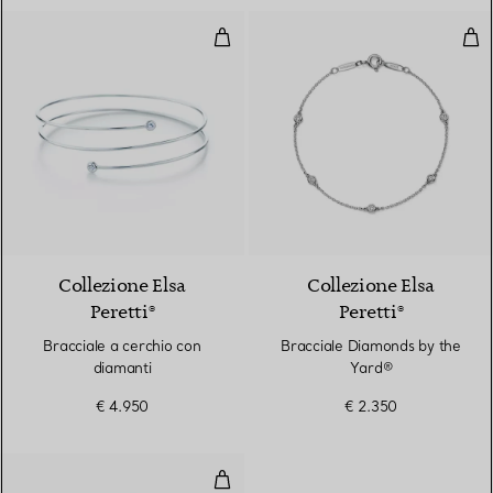
Bracciale a cerchio con diamanti
Bra
Collezione Elsa
Collezione Elsa
Peretti®
Peretti®
Bracciale a cerchio con
Bracciale Diamonds by the
diamanti
Yard®
€ 4.950
€ 2.350
Bracciale Diamonds by the Yard