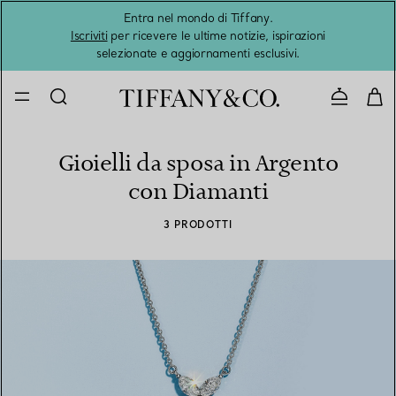
Entra nel mondo di Tiffany.
L'estat
Iscriviti
per ricevere le ultime notizie, ispirazioni
selezionate e aggiornamenti esclusivi.
Contatta
Gioielli da sposa in Argento
con Diamanti
3 PRODOTTI