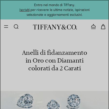
Entra nel mondo di Tiffany.
L'estat
Iscriviti
per ricevere le ultime notizie, ispirazioni
selezionate e aggiornamenti esclusivi.
Contatta
Anelli di fidanzamento
in Oro con Diamanti
colorati da 2 Carati