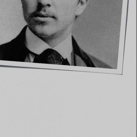
Elsa Peretti®
Come scegliere il tuo anello di
fidanzamento