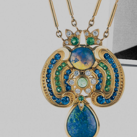
Anelli per coppie
Eternity Rings
 un esperto di diamanti Tiffany.