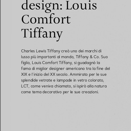
design: Louis
Comfort
Fedi per Lei
Fedi per Lui
Tiffany
Prenota il tuo
appuntamento
con
Charles Lewis Tiffany creò uno dei marchi di
lusso più importanti al mondo, Tiffany & Co. Suo
figlio, Louis Comfort Tiffany, si guadagnò la
fama di miglior designer americano tra la fine del
XIX e l’inizio del XX secolo. Ammirato per le sue
splendide vetrate e lampade in vetro colorato,
LCT, come veniva chiamato, si ispirò alla natura
come tema decorativo per le sue creazioni.